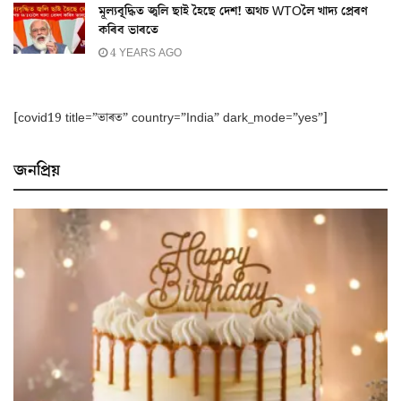
মূল্যবৃ্দ্ধিত জ্বলি ছাই হৈছে দেশ! অথচ WTOলৈ খাদ্য প্ৰেৰণ
কৰিব ভাৰতে
4 YEARS AGO
[covid19 title=”ভাৰত” country=”India” dark_mode=”yes”]
জনপ্ৰিয়