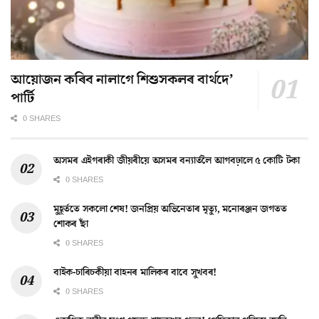
আয়োজন কৰিব নালাগে শিশুসকলৰ বাৰ্থদে’
পাৰ্টি
0 SHARES
অসমৰ এইগৰাকী জীয়ৰীয়ে অসমৰ বন্যাৰ্তলৈ আগবঢ়ালে ৫ কোটি টকা
0 SHARES
মুহূৰ্ততে সকলো শেষ! জনপ্ৰিয় অভিনেতাৰ মৃত্যু, মনোৰঞ্জন জগতত
শোকৰ ছাঁ
0 SHARES
বাইক-চাৰিচকীয়া বাহনৰ মালিকৰ বাবে সুখবৰ!
0 SHARES