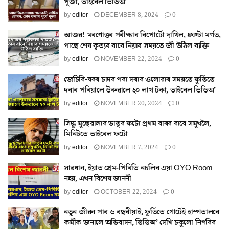
পূজা, ভাইৰেল ভিডিঅ’
by
editor
DECEMBER 8, 2024
0
আজৱ! মৰণোত্তৰ পৰীক্ষাৰ ৰিপোৰ্টো দাখিল, ৪ঘণ্টা মৰ্গত,
পাছে শেষ কৃত্যৰ বাবে নিয়াৰ সময়তে জী উঠিল ব্যক্তি
by
editor
NOVEMBER 22, 2024
0
জেচিবি-ঘৰৰ চাদৰ পৰা দৰাৰ ওলোৱাৰ সময়তে ফুৰ্তিতে
দৰাৰ পৰিয়ালে উৰুৱালে ২০ লাখ টকা, ভাইৰেল ভিডিঅ’
by
editor
NOVEMBER 20, 2024
0
সিদ্ধু মুছেৱালাৰ ভাতৃৰ ফটো প্ৰথম বাৰৰ বাবে সমুখলৈ,
মিনিটতে ভাইৰেল ফটো
by
editor
NOVEMBER 7, 2024
0
সাৱধান, ইয়াত প্ৰেম-পিৰিতি নচলিব এয়া OYO Room
নহয়, এখন বিশেষ জাননী
by
editor
OCTOBER 22, 2024
0
নতুন জীৱন পাব ৬ বছৰীয়াই, ফুৰ্তিতে গোটেই হাস্পতালৰে
কৰ্মীক জনালে অভিবাদন, ভিডিঅ’ দেখি চকুলো নিগৰিব