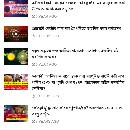
আজিৰ কিমান সময়ত চন্দ্ৰগ্ৰহণ আৰম্ভ হ’ব, এই সময়ত কি কৰা
উচিত আৰু কি কৰা অনুচিত
1 YEAR AGO
গুৱাহাটী কেন্দ্ৰীয় কাৰাগাৰ হৈ পৰিছে তাহানিৰ কালাপানীসদৃশ
6 YEARS AGO
নতুন সপ্তাহত গুৰু আদিত্য ৰাজযোগ, সৌভাগ্য উজলিব এই
৫ৰাশিৰ জাতকৰ
1 YEAR AGO
চৰকাৰী চাকৰিয়ালৰ বাবে ভালখবৰ! আপুনিও বাছনি কৰি ল’ব
পাৰিব OPS বা পুৰণি পেঞ্চন প্লেন, আবেদনৰ অন্তিম সময়সীমা
কেতিয়া?
3 YEARS AGO
কেতিয়া মুক্তি লাভ কৰিব ‘পুষ্পা-২’য়ে? অৱশেষত জনাই দিলে
আল্লু অৰ্জুনে
3 YEARS AGO