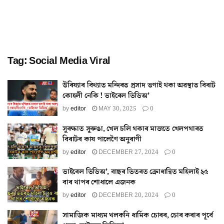
Tag:
Social Media Viral
উৰিষ্যাৰ বিখ্যাত মন্দিৰত প্ৰসাদ ভগাই থকা অৱস্থাত বিৰাট
কোহলী নেকি ! ভাইৰেল ভিডিঅ’
by
editor
MAY 30, 2025
0
সুৰক্ষাত সুৰুঙা, খেল চলি থকাৰ মাজতে খেলপথাৰত
বিৰাটৰ কাষ পালেগৈ অনুৰাগী
by
editor
DECEMBER 27, 2024
0
ভাইৰেল ভিডিঅ’, বাছৰ ভিতৰত ক্ৰোধান্বিত মহিলাই ২৫
বাৰ থাপৰ শোধালে এজনক
by
editor
DECEMBER 20, 2024
0
সামাজিক মাধ্যম খলকনি ধাৰ্মিক চোৰৰ, চোৰ কৰাৰ পূৰ্বে