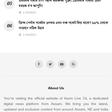
একাধিক নাৰীৰ সংগ পছন্দ শ্বাহৰুখৰ পুত্ৰৰ! প্ৰেমিকাৰ পৰিচয় জানি
হতভম্ব হ’ব আপুনি!
0 SHARES
জিন্স পেণ্টৰ পকেটৰ ওপৰত এখন সৰু পকেট কিয় থাকে? ৯৯% লোকে
নাজানে সঠিক উত্তৰ
0 SHARES
About Us
You’re visiting the official website of Asom Live 24, a dedicated
digital news platform from Assam. We bring you the latest,
updated and exclusive content from around Assam, NE and India