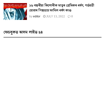
১৬ বছৰীয়া কিশোৰীক মাতৃৰ প্ৰেমিকৰ ধৰ্ষণ, গৰ্ভৱতী
হোৱাৰ পিছতহে ফাদিল ধৰ্ষণ কাণ্ড
by
editor
JULY 13, 2022
0
ফেচবুকত অসম লাইভ ২৪