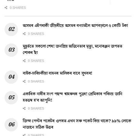
0 SHARES
অসমৰ এইগৰাকী জীয়ৰীয়ে অসমৰ বন্যাৰ্তলৈ আগবঢ়ালে ৫ কোটি টকা
0 SHARES
মুহূৰ্ততে সকলো শেষ! জনপ্ৰিয় অভিনেতাৰ মৃত্যু, মনোৰঞ্জন জগতত
শোকৰ ছাঁ
0 SHARES
বাইক-চাৰিচকীয়া বাহনৰ মালিকৰ বাবে সুখবৰ!
0 SHARES
একাধিক নাৰীৰ সংগ পছন্দ শ্বাহৰুখৰ পুত্ৰৰ! প্ৰেমিকাৰ পৰিচয় জানি
হতভম্ব হ’ব আপুনি!
0 SHARES
জিন্স পেণ্টৰ পকেটৰ ওপৰত এখন সৰু পকেট কিয় থাকে? ৯৯% লোকে
নাজানে সঠিক উত্তৰ
0 SHARES