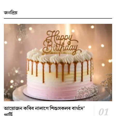
জনপ্ৰিয়
আয়োজন কৰিব নালাগে শিশুসকলৰ বাৰ্থদে’
পাৰ্টি