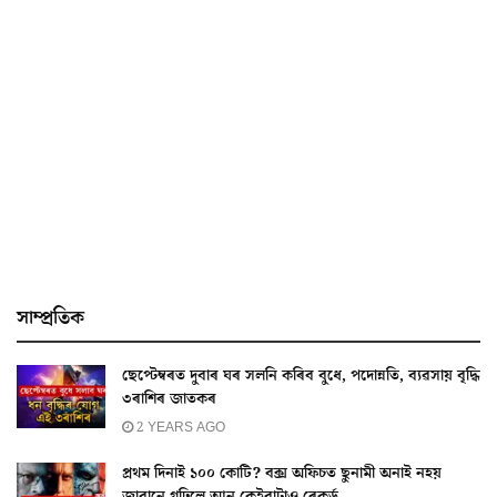
সাম্প্ৰতিক
ছেপ্টেম্বৰত দুবাৰ ঘৰ সলনি কৰিব বুধে, পদোন্নতি, ব্যৱসায় বৃদ্ধি
৩ৰাশিৰ জাতকৰ
2 YEARS AGO
প্রথম দিনাই ১০০ কোটি? বক্স অফিচত ছুনামী অনাই নহয়
জাৱানে গঢ়িলে আন কেইবাটাও ৰেকৰ্ড