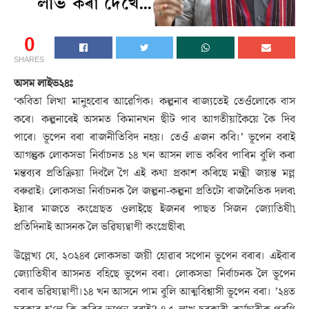
0
SHARES
অসম লাইভ২৪ঃ
‘কবিতা লিখা মানুহবোৰ আৱেগিক। কল্পনাৰ ৰাজ্যতেই তেওঁলোকে বাস
কৰে। কল্পনাৰেই অসমত কিমানখন ছীট পাব আগতীয়াকৈয়ে কৈ দিব
পাৰে। ভূপেন বৰা ৰাজনীতিবিদ নহয়। তেওঁ এজন কবি।’ ভূপেন বৰাই
আগন্তুক লোকসভা নিৰ্বাচনত ১৪ খন আসন লাভ কৰিব পাৰিম বুলি কৰা
মন্তব্যৰ প্ৰতিক্ৰিয়া দিবলৈ গৈ এই কথা প্ৰকাশ কৰিছে মন্ত্ৰী জয়ন্ত মল্ল
বৰুৱাই। লোকসভা নিৰ্বাচনক লৈ জল্পনা-কল্পনা প্রতিটো ৰাজনৈতিক দলৰ৷
ইয়াৰ মাজতে কংগ্রেছত ওলাইছে ইজনৰ পাছত সিজন জ্যোতিষী৷
প্রতিদিনাই আসনক লৈ ভৱিষ্যদ্বাণী কংগ্রেছীৰ৷
উল্লেখ্য যে, ২০২৪ৰ লোকসভা জয়ী হোৱাৰ সপোন ভূপেন বৰাৰ। এইবাৰ
জ্যোতিষীৰ আসনত বহিছে ভূপেন বৰা। লোকসভা নিৰ্বাচনক লৈ ভূপেন
বৰাৰ ভৱিষ্যদ্বাণী।১৪ খন আসনে পাম বুলি আত্মবিশ্বাসী ভূপেন বৰা। ’২৪ত