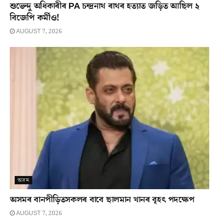
শুভেন্দু অধিকাৰীৰ PA চন্দ্ৰনাথ ৰাথৰ হত্যাত জড়িত আছিল ২
বিজেপি কৰ্মীও!
AUGUST 7, 2026
অসম
অসমৰ বানপীড়িতসকলৰ বাবে ছালমান খানৰ বৃহৎ পদক্ষেপ
AUGUST 7, 2026