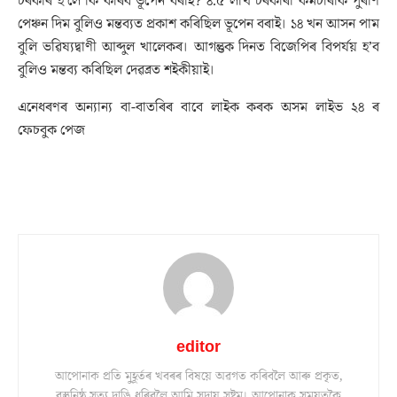
চৰকাৰ হ’লে কি কৰিব ভূপেন বৰাই? ৪.৫ লাখ চৰকাৰী কৰ্মচাৰীক পুৰণি
পেঞ্চন দিম বুলিও মন্তব্যত প্ৰকাশ কৰিছিল ভূপেন বৰাই। ১৪ খন আসন পাম
বুলি ভৱিষ্যদ্বাণী আব্দুল খালেকৰ। আগন্তুক দিনত বিজেপিৰ বিপৰ্যয় হ’ব
বুলিও মন্তব্য কৰিছিল দেৱব্ৰত শইকীয়াই।
এনেধৰণৰ অন্যান্য বা-বাতৰিৰ বাবে লাইক কৰক অসম লাইভ ২৪ ৰ
ফেচবুক পেজ
editor
আপোনাক প্ৰতি মুহূৰ্তৰ খবৰৰ বিষয়ে অৱগত কৰিবলৈ আৰু প্ৰকৃত,
বস্তুনিষ্ঠ সত্য দাঙি ধৰিবলৈ আমি সদায় সষ্টম। আপোনাক সময়তকৈ