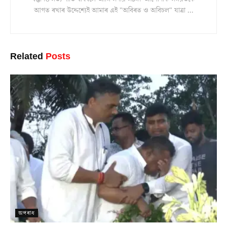
আগত ৰখাৰ উদ্দেশ্যেই আমাৰ এই "অবিৰত ও অবিচল" যাত্ৰা ...
Related
Posts
অপৰাধ