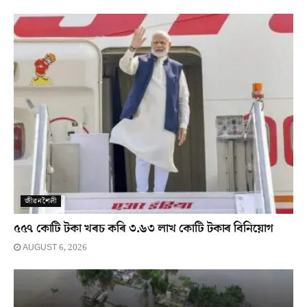
জীৱনশৈলী
৫৫৭ কোটি টকা খৰচ কৰি ৩.৬৩ লাখ কোটি টকাৰ বিনিয়োগ
AUGUST 6, 2026