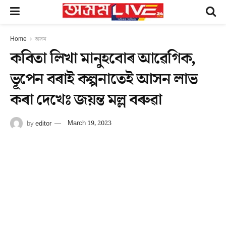
Home
অসম
কবিতা লিখা মানুহবোৰ আৱেগিক,
ভূপেন বৰাই কল্পনাতেই আসন লাভ
কৰা দেখেঃ জয়ন্ত মল্ল বৰুৱা
by
editor
March 19, 2023