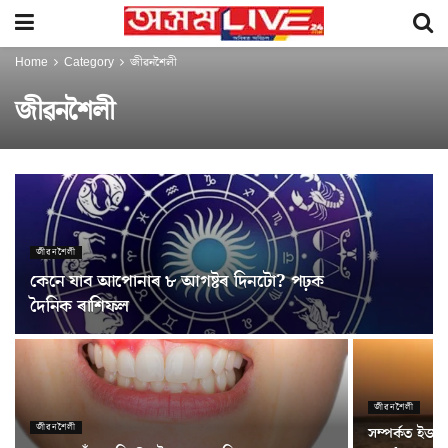
Home
Category
জীৱনশৈলী
জীৱনশৈলী
জীৱনশৈলী
কেনে যাব আপোনাৰ ৮ আগষ্টৰ দিনটো? পঢ়ক
দৈনিক ৰাশিফল
জীৱনশৈলী
জীৱনশৈলী
সম্পৰ্কত ইজনে