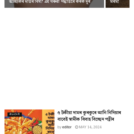
অসহ্যকৰ দাঁতৰ বিষ? এই ঘৰুৱা পদ্ধতিৰে কৰক দূৰ
মৰম!
৫ টকীয়া দামৰ কুৰকুৰে আনি নিদিয়াৰ
জীৱনশৈলী
বাবেই স্বামীক বিবাহ বিচ্ছেদ পত্নীৰ
by
editor
MAY 14, 2024