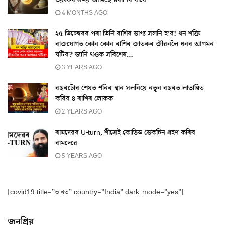
ভয়ংকৰ সময় আহিছে ৪ৰাশিৰ বাবে
4 MONTHS AGO
২৫ ডিচেম্বৰৰ পৰা তিনি ৰাশিৰ ভাগ্য সলনি হ’ব! ধন শক্তি
ৰাজযোগত কোন কোন ৰাশিৰ জাতকৰ জীৱনলৈ ধনৰ আগমন
ঘটিব? জানি থওক সবিশেষ…
3 YEARS AGO
বছৰটোৰ শেষত শনিৰ স্থান সলনিয়ে নতুন বছৰত লাভান্বিত
কৰিব ৪ ৰাশিৰ লোকক
2 YEARS AGO
ৰামদেৱৰ U-turn, শীঘ্ৰেই কোভিড ভেকচিন গ্ৰহণ কৰিব
ৰামদেৱে
5 YEARS AGO
[covid19 title=”ভাৰত” country=”India” dark_mode=”yes”]
জনপ্ৰিয়