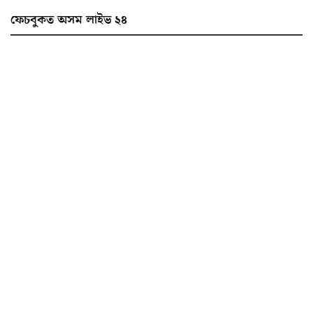
ফেচবুকত অসম লাইভ ২৪