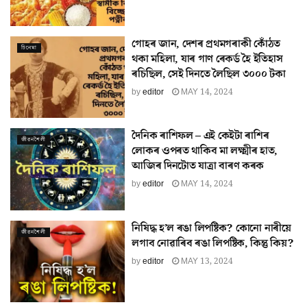
গোহৰ জান, দেশৰ প্ৰথমগৰাকী কোঁঠত
চিনেমা
থকা মহিলা, যাৰ গাণ ৰেকৰ্ড হৈ ইতিহাস
ৰচিছিল, সেই দিনতে লৈছিল ৩০০০ টকা
by
editor
MAY 14, 2024
দৈনিক ৰাশিফল – এই কেইটা ৰাশিৰ
জীৱনশৈলী
লোকৰ ওপৰত থাকিব মা লক্ষ্মীৰ হাত,
আজিৰ দিনটোত যাত্ৰা বাৰণ কৰক
by
editor
MAY 14, 2024
নিষিদ্ধ হ’ল ৰঙা লিপষ্টিক? কোনো নাৰীয়ে
জীৱনশৈলী
লগাব নোৱাৰিব ৰঙা লিপষ্টিক, কিন্তু কিয়?
by
editor
MAY 13, 2024