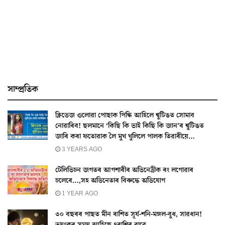
সাম্প্ৰতিক
ক্লিভেজ ওলোৱা পোছাক পিন্ধি আহিলে শ্বুটিঙত সোমাব
নোৱাৰিব! ছলমানে ‘কিছি কি ভাই কিছি কি জান’ৰ শ্বুটিঙত
জাৰি কৰা ফতোৱাক লৈ মুখ খুলিলে পালক তিৱাৰীয়ে…
3 YEARS AGO
টেলিভিচন জগতৰ আগশাৰীৰ অভিনেত্ৰীক ৰং লগোৱাৰ
চলেৰে…,সহ অভিনেতাৰ বিৰুদ্ধে অভিযোগ
1 YEAR AGO
৩০ বছৰৰ পাছত মীন ৰাশিত সূৰ্য-শনি-মঙ্গল-বুধ, সাৱধান!