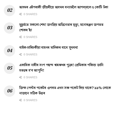
অসমৰ এইগৰাকী জীয়ৰীয়ে অসমৰ বন্যাৰ্তলৈ আগবঢ়ালে ৫ কোটি টকা
0 SHARES
মুহূৰ্ততে সকলো শেষ! জনপ্ৰিয় অভিনেতাৰ মৃত্যু, মনোৰঞ্জন জগতত
শোকৰ ছাঁ
0 SHARES
বাইক-চাৰিচকীয়া বাহনৰ মালিকৰ বাবে সুখবৰ!
0 SHARES
একাধিক নাৰীৰ সংগ পছন্দ শ্বাহৰুখৰ পুত্ৰৰ! প্ৰেমিকাৰ পৰিচয় জানি
হতভম্ব হ’ব আপুনি!
0 SHARES
জিন্স পেণ্টৰ পকেটৰ ওপৰত এখন সৰু পকেট কিয় থাকে? ৯৯% লোকে
নাজানে সঠিক উত্তৰ
0 SHARES