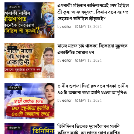
এগৰাকী মহিলাৰ অভিশাপতেই শেষ হৈছিল
জীৱনশৈলী
শ্ৰী কৃষ্ণ আৰু যদুবংশ, কিমান বছৰ বয়সত
দেহত্যাগ কৰিছিল শ্ৰীকৃষ্ণই?
by
editor
MAY 13, 2024
মাজে মাজে চাই থাকক! যিকোনো মুহূৰ্ততে
অসম
একাউণ্টত সোমাব ধন
by
editor
MAY 13, 2024
ছানীৰ ওপজা দিন! ৪৩ বছৰ গৰকা ছানীৰ
জীৱনশৈলী
৪৩ টা অজানা কথা জানি থওক আপুনিও
by
editor
MAY 13, 2024
তিনিদিনৰ ভিতৰত দুবাৰকৈ ঘৰ সলনি
জীৱনশৈলী
কৰিছে সূৰ্যই, ধন লাভৰ যোগ ৪ৰাশিৰ