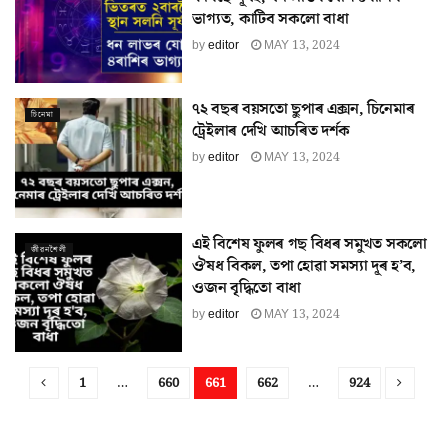
ভাগ্যত, কাটিব সকলো বাধা
by
editor
MAY 13, 2024
৭২ বছৰ বয়সতো ছুপাৰ এক্সন, চিনেমাৰ
চিনেমা
ট্ৰেইলাৰ দেখি আচৰিত দৰ্শক
by
editor
MAY 13, 2024
এই বিশেষ ফুলৰ গছ বিধৰ সমুখত সকলো
জীৱনশৈলী
ঔষধ বিকল, তপা হোৱা সমস্যা দূৰ হ’ব,
ওজন বৃদ্ধিতো বাধা
by
editor
MAY 13, 2024
1
…
660
661
662
…
924