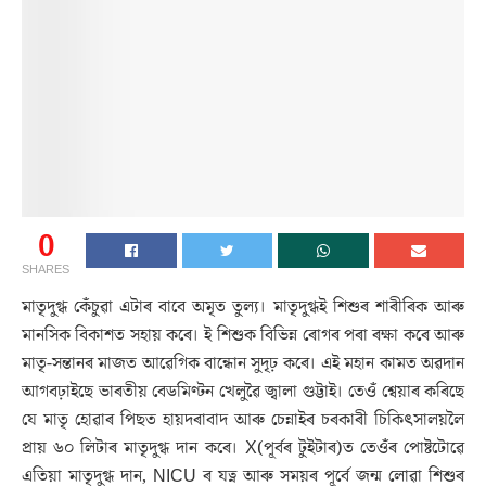
0
SHARES
মাতৃদুগ্ধ কেঁচুৱা এটাৰ বাবে অমৃত তুল্য। মাতৃদুগ্ধই শিশুৰ শাৰীৰিক আৰু
মানসিক বিকাশত সহায় কৰে। ই শিশুক বিভিন্ন ৰোগৰ পৰা ৰক্ষা কৰে আৰু
মাতৃ-সন্তানৰ মাজত আৱেগিক বান্ধোন সুদৃঢ় কৰে। এই মহান কামত অৱদান
আগবঢ়াইছে ভাৰতীয় বেডমিণ্টন খেলুৱৈ জ্বালা গুট্টাই। তেওঁ শ্বেয়াৰ কৰিছে
যে মাতৃ হোৱাৰ পিছত হায়দৰাবাদ আৰু চেন্নাইৰ চৰকাৰী চিকিৎসালয়লৈ
প্ৰায় ৬০ লিটাৰ মাতৃদুগ্ধ দান কৰে। X(পূৰ্বৰ টুইটাৰ)ত তেওঁৰ পোষ্টটোৱে
এতিয়া মাতৃদুগ্ধ দান, NICU ৰ যত্ন আৰু সময়ৰ পূৰ্বে জন্ম লোৱা শিশুৰ