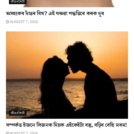
জীৱনশৈলী
অসহ্যকৰ দাঁতৰ বিষ? এই ঘৰুৱা পদ্ধতিৰে কৰক দূৰ
AUGUST 7, 2026
জীৱনশৈলী
সম্পৰ্কত ইজনে সিজনক দিয়ক এইকেইটা বস্তু, বঢ়িব বেছি মৰম!
AUGUST 7, 2026