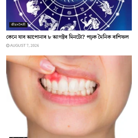
জীৱনশৈলী
কেনে যাব আপোনাৰ ৮ আগষ্টৰ দিনটো? পঢ়ক দৈনিক ৰাশিফল
AUGUST 7, 2026