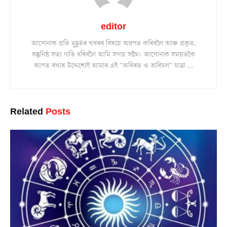
editor
আপোনাক প্ৰতি মুহূৰ্তৰ খবৰৰ বিষয়ে অৱগত কৰিবলৈ আৰু প্ৰকৃত,
বস্তুনিষ্ঠ সত্য দাঙি ধৰিবলৈ আমি সদায় সষ্টম। আপোনাক সময়তকৈ
আগত ৰখাৰ উদ্দেশ্যেই আমাৰ এই "অবিৰত ও অবিচল" যাত্ৰা ...
Related
Posts