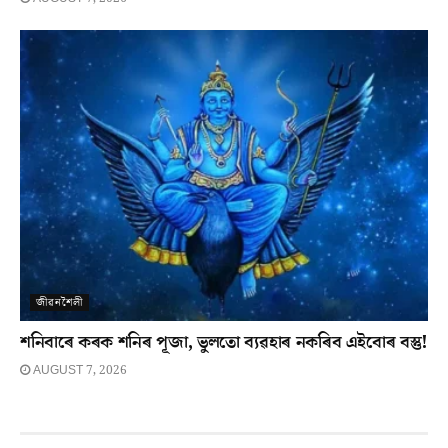
জীৱনশৈলী
শনিবাৰে কৰক শনিৰ পূজা, ভুলতো ব্যৱহাৰ নকৰিব এইবোৰ বস্তু!
AUGUST 7, 2026