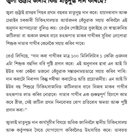
জ্বলা গুট্টাই জনাই কিয় মাতৃদুগ্ধ দান কৰিছে?
জ্বলা গুট্টাই প্ৰসৱৰ পিছৰ প্ৰথম বছৰত মাতৃদুগ্ধ দান কৰে। হায়দৰাবাদ আৰু
চেন্নাইৰ চৰকাৰী চিকিৎসালয়ত আৰ্তজনৰ কেঁচুৱাক সহায় কৰিবলৈ এই
অনুদান আগবঢ়োৱা বুলিও কয়। তেওঁৰ পোষ্টটোৱে বুজাইছে যে স্বাস্থ্যজনিত
জটিলতা বা অকাল জন্মৰ বাবে তৎক্ষণাত মাকৰ গাখীৰৰ সুবিধা নোপোৱা
শিশুক দাতাৰ গাখীৰ কেনেকৈ সহায় কৰিব পাৰে।
তেওঁ লিখিছে, “দান কৰা গাখীৰৰ মাত্ৰ ১০০ মিলিলিটাৰ ১ কেজি ওজনৰ
এটা শিশুক বহুদিন ধৰি পুষ্টি প্ৰদান কৰে। এই অনুদানৰ দ্বাৰা এন আই চি
ইউত থকা কেইবা ডজনো কেঁচুৱাক সম্ভাৱনাময়ভাৱে সহায় কৰিব পাৰি।
দান কৰাটো নিৰাপদ কিন্তু পৰীক্ষা কৰাটোও অতি প্ৰয়োজনীয়। এন আই চি
ইউৰ বহু শিশুৱে চিকিৎসাজনিত জটিলতাৰ বাবে নিজৰ মাকৰ গাখীৰ
তৎক্ষণাত লাভ কৰিব নোৱাৰে। দাতাৰ গাখীৰ এক গুৰুত্বপূৰ্ণ হিচাপে কাম
কৰে ব্ৰীজ, সেই জটিল প্ৰথম দিনবোৰত ৰোগ প্ৰতিৰোধ ক্ষমতা আৰু পুষ্টি
প্ৰদান কৰা।”
জ্বালাই মাতৃদুগ্ধ দান কাৰ্যসূচীৰ বিষয়ে অধিক জানিবলৈ স্থানীয় চিকিৎসালয়
আৰু কৰ্তৃপক্ষৰ সৈতে যোগাযোগ কৰিবলৈও উৎসাহিত কৰে। ভাৰতত