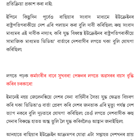
প্ৰতিক্ৰিয়া প্ৰকাশ কৰা নাই৷
ইপিনে কিছুদিন পূৰ্বেও ৰাছিয়াৰ সংবাদ মাধ্যমে ইউক্ৰেইনৰ
ৰাষ্ট্ৰপতিগৰাকীয়ে দেশ এৰি পলায়ন কৰা বুলি দাবী কৰিছিল৷ ৰুছ সংবাদ
মাধ্যমৰ এই দাবীক নস্যাৎ কৰি যুদ্ধ বিধ্বস্ত ইউক্ৰেইনৰ ৰাষ্ট্ৰপতিগৰাকীয়ে
সামাজিক মাধ্যমত ভিডিঅ’ বাৰ্তাৰে দেশবাসীৰ লগতে থকা বুলি ঘোষণা
কৰিছিল৷
লগতে পঢ়ক
কৰ্মচাৰীৰ বাবে সুখবৰ! পেঞ্চনৰ লগতে অৱসৰৰ বয়স বৃদ্ধি
কৰিব চৰকাৰে!
ইমানেই নহয় জেলেনস্কিয়ে দেশৰ সেনা বাহিনীৰ সৈত্য যুদ্ধ ক্ষেত্ৰত বিচৰণ
কৰি থকা ভিডিঅ’ও বাৰ্তা প্ৰেৰণ কৰি দেশৰ জনতাক এৰি মৃত্যু পৰ্যন্ত দেশ
ত্যাগ নকৰে বুলি দৃঢ়তাৰে ঘোষণা কৰিছিল৷ তেওঁ লগতে দেশবাসীক ৰুছ
সেনাৰ বিৰুদ্ধে হাতত অস্ত্ৰ তুলি লৈ যুদ্ধ কৰিবলৈও আহ্বান জনাইছিল৷
আনহাতে ৰাছিয়াৰ ইউক্ৰেইন আক্ৰমণৰ যোৱা এটা সপ্তাহত দেশখনৰ প্ৰায়