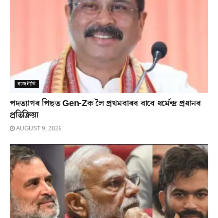
ৰাজনীতি
পদত্যাগৰ পিছত Gen-Zক লৈ প্ৰথমবাৰৰ বাবে ধৰ্মেন্দ্ৰ প্ৰধানৰ
প্ৰতিক্ৰিয়া
AUGUST 9, 2026