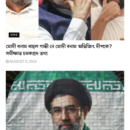
ভাৰত
মোদী বনাম ৰাহুল গান্ধী নে মোদী বনাম অভিজিৎ দীপকে?
সমীক্ষাত চমকপ্ৰদ তথ্য
AUGUST 9, 2026