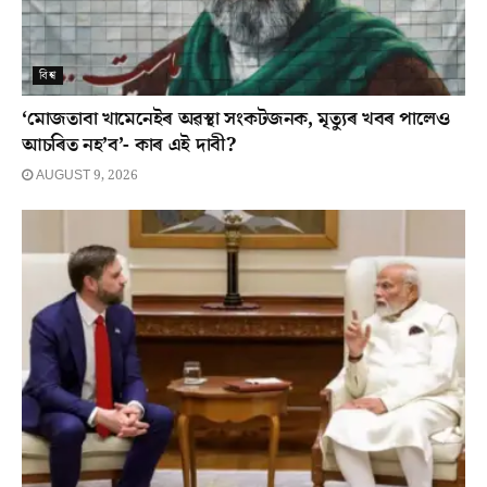
বিশ্ব
‘মোজতাবা খামেনেইৰ অৱস্থা সংকটজনক, মৃত্যুৰ খবৰ পালেও
আচৰিত নহ’ব’- কাৰ এই দাবী?
AUGUST 9, 2026