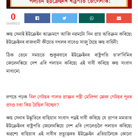
0
SHARES
ৰুছ সেনাই ইউক্ৰেইন আক্ৰমণে আজি নৱমটো দিন প্ৰায় অতিক্ৰম কৰিছে৷
ইউক্ৰেইনৰ ৰাজধানী কীয়েভ দখলৰ বাবেও সাজু হৈছে ৰুছ বাহিনী৷
ঠিক তেনে সময়তে শুকুৰবাৰে ইউক্ৰেইনৰ ৰাষ্ট্ৰপতি ভ’ল’দিমিৰ
জেলেনস্কিয়ে দেশ এৰি পলায়ন কৰিছে৷ এই দাবী কৰিছে ৰুছ সংবাদ
মাধ্যমে৷
লগতে পঢ়ক
বিল গেটছৰ গালত প্ৰাক্তন পত্নী মেলিন্দা ফ্ৰেন্স গেটছৰ পুনৰ
প্ৰচণ্ড চৰ! কিয় হৈছিল বিচ্ছেদ?
ৰুছ সেনাৰ উদ্ধৃতিৰে ৰাছিয়ান সংবাদ পত্ৰই দাবী কৰিছে যে প্ৰাণৰ মমতাত
ইউক্ৰেইনৰ ৰাষ্ট্ৰপতি জেলেনস্কিয়ে দেশ এৰি পোলেণ্ডলৈ পলায়ন কৰিছে৷
অৱশ্যে ৰাছিয়াৰ এই দাবীৰ প্ৰত্যুত্তৰত ইউক্ৰেইন এতিয়ালৈকে কোনো