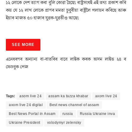
১২ লোকে দেশ ত্যাগ কৰা বুলি কোৱা হৈছে৷ ৰাষ্ট্ৰসংঘই এই তথ্য প্ৰকাশ কৰি
কয় যে ১২ লাখ লোকে প্ৰাণৰ মমতা চুবুৰীয়া ৰাষ্ট্ৰলৈ পলায়ন কৰিছে আৰু
ইয়াৰ মাজত ৫০ হাজাৰ যুৱক-যুৱতীও আছে৷
SEE MORE
এনেধৰণৰ অন্যান্য বা-বাতৰিৰ বাবে লাইক কৰক অসম লাইভ ২৪ ৰ
ফেচবুক পেজ
Tags:
asom live 24
assam ka tazza khabar
axom live 24
axom live 24 digital
Best news channel of assam
Best News Portal in Assam
russia
Russia Ukraine inva
Ukraine President
volodymyr zelensky