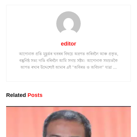
editor
আপোনাক প্ৰতি মুহূৰ্তৰ খবৰৰ বিষয়ে অৱগত কৰিবলৈ আৰু প্ৰকৃত,
বস্তুনিষ্ঠ সত্য দাঙি ধৰিবলৈ আমি সদায় সষ্টম। আপোনাক সময়তকৈ
আগত ৰখাৰ উদ্দেশ্যেই আমাৰ এই "অবিৰত ও অবিচল" যাত্ৰা ...
Related
Posts