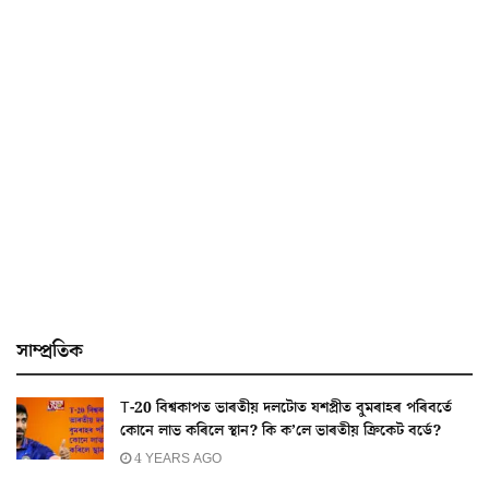
সাম্প্ৰতিক
T-20 বিশ্বকাপত ভাৰতীয় দলটোত যশপ্ৰীত বুমৰাহৰ পৰিবৰ্তে
কোনে লাভ কৰিলে স্থান? কি ক’লে ভাৰতীয় ক্ৰিকেট বৰ্ডে?
4 YEARS AGO