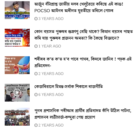
অৰ্জুন বঁটাপ্ৰাপ্ত জাতীয় দলৰ খেলুৱৈয়ে কৰিছে এই কাণ্ড!
POCSO আইনৰ অধীনত যুৱতীয়ে তৰিলে গোচৰ
3 YEARS AGO
কোন বয়সত পুৰুষৰ শুক্ৰাণু বেছি থাকে? কিমান বয়সৰ পাছত
কমি যায় পুৰুষৰ প্ৰজনন ক্ষমতা? কি কৈছে বিজ্ঞানে?
1 YEAR AGO
শৰীৰৰ ক’ত ক’ত হ’ব পাৰে পাথৰ, কিদৰে জানিব ! পঢ়ক এই
প্ৰতিবেদন-
2 YEARS AGO
কেজৰিৱালে হিমন্ত-সৰ্বাক শিকালে ৰাজনীতি
6 YEARS AGO
পুনৰ প্ৰশাসনিক পৰীক্ষাৰ প্ৰাৰ্থীৰ প্ৰতিবাদত কঁপি উঠিল পাটনা,
প্ৰশাসনৰ লাঠীচাৰ্জ-কন্দুৱা গেছ প্ৰয়োগ
2 YEARS AGO