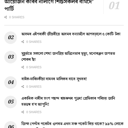
আয়োজন কৰিব নালাগে শিশুসকলৰ বাৰ্থদে’
পাৰ্টি
0 SHARES
অসমৰ এইগৰাকী জীয়ৰীয়ে অসমৰ বন্যাৰ্তলৈ আগবঢ়ালে ৫ কোটি টকা
0 SHARES
মুহূৰ্ততে সকলো শেষ! জনপ্ৰিয় অভিনেতাৰ মৃত্যু, মনোৰঞ্জন জগতত
শোকৰ ছাঁ
0 SHARES
বাইক-চাৰিচকীয়া বাহনৰ মালিকৰ বাবে সুখবৰ!
0 SHARES
একাধিক নাৰীৰ সংগ পছন্দ শ্বাহৰুখৰ পুত্ৰৰ! প্ৰেমিকাৰ পৰিচয় জানি
হতভম্ব হ’ব আপুনি!
0 SHARES
জিন্স পেণ্টৰ পকেটৰ ওপৰত এখন সৰু পকেট কিয় থাকে? ৯৯% লোকে