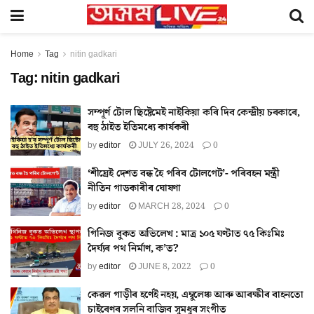
Home
Tag
nitin gadkari
Tag:
nitin gadkari
সম্পূৰ্ণ টোল ছিষ্টেমেই নাইকিয়া কৰি দিব কেন্দ্ৰীয় চৰকাৰে,
বহু ঠাইত ইতিমধ্যে কাৰ্যকৰী
by
editor
JULY 26, 2024
0
‘শীঘ্ৰেই দেশত বন্ধ হৈ পৰিব টোলগেট’- পৰিবহন মন্ত্ৰী
নীতিন গাডকাৰীৰ ঘোষণা
by
editor
MARCH 28, 2024
0
গিনিজ বুকত অভিলেখ : মাত্ৰ ১০৫ ঘণ্টাত ৭৫ কিঃমিঃ
দৈৰ্ঘ্যৰ পথ নিৰ্মাণ, ক’ত?
by
editor
JUNE 8, 2022
0
কেৱল গাড়ীৰ হৰ্ণেই নহয়, এম্বুলেঞ্চ আৰু আৰক্ষীৰ বাহনতো
চাইৰেণৰ সলনি বাজিব সুমধুৰ সংগীত