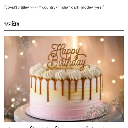
[covid19 title=”ভাৰত” country=”India” dark_mode=”yes”]
জনপ্ৰিয়