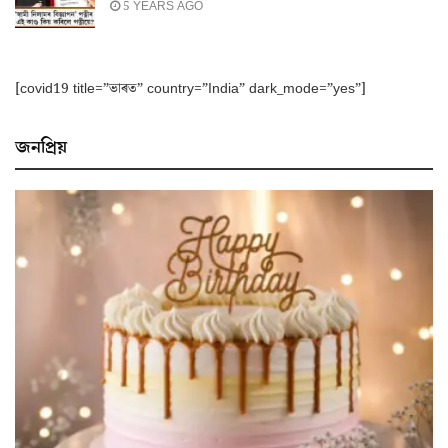
5 YEARS AGO
[covid19 title=”ভাৰত” country=”India” dark_mode=”yes”]
জনপ্ৰিয়