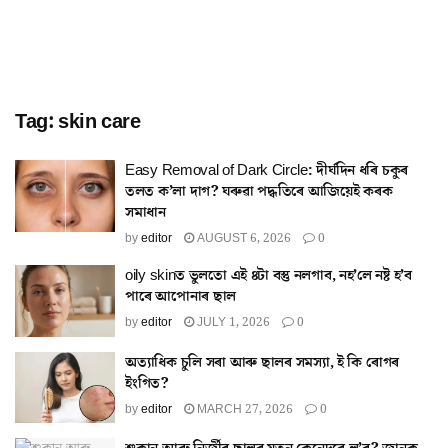
Tag:
skin care
Easy Removal of Dark Circle: দীৰ্ঘদিন ধৰি চকুৰ
তলত ক’লা দাগ? ঘৰুৱা পদ্ধতিৰে আজিয়েই কৰক
সমাধান
by
editor
AUGUST 6, 2026
0
oily skinত ভুলতো এই ৪টা বস্তু নলগাব, নহ’লে নষ্ট হ’ব
পাৰে আপোনাৰ ছাল
by
editor
JULY 1, 2026
0
অত্যাধিক চুলি সৰা আৰু ছালৰ সমস্যা, ই কি ৰোগৰ
ইংগিত?
by
editor
MARCH 27, 2026
0