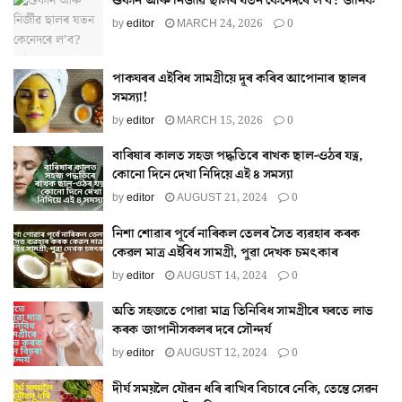
শুকান আৰু নিৰ্জীৱ ছালৰ যতন কেনেদৰে ল’ব? জানক
by
editor
MARCH 24, 2026
0
পাকঘৰৰ এইবিধ সামগ্ৰীয়ে দূৰ কৰিব আপোনাৰ ছালৰ
সমস্যা!
by
editor
MARCH 15, 2026
0
বাৰিষাৰ কালত সহজ পদ্ধতিৰে ৰাখক ছাল-ওঠৰ যত্ন,
কোনো দিনে দেখা নিদিয়ে এই ৪ সমস্যা
by
editor
AUGUST 21, 2024
0
নিশা শোৱাৰ পূৰ্বে নাৰিকল তেলৰ সৈত ব্যৱহাৰ কৰক
কেৱল মাত্ৰ এইবিধ সামগ্ৰী, পুৱা দেখক চমৎকাৰ
by
editor
AUGUST 14, 2024
0
অতি সহজতে পোৱা মাত্ৰ তিনিবিধ সামগ্ৰীৰে ঘৰতে লাভ
কৰক জাপানীসকলৰ দৰে সৌন্দৰ্য
by
editor
AUGUST 12, 2024
0
দীৰ্ঘ সময়লৈ যৌৱন ধৰি ৰাখিব বিচাৰে নেকি, তেন্তে সেৱন