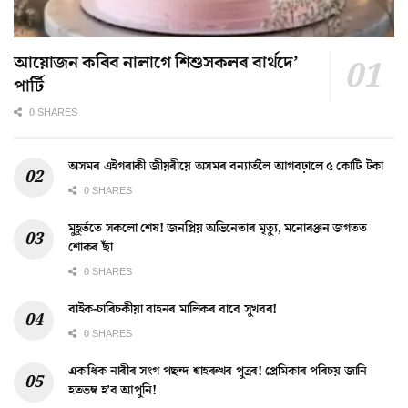
আয়োজন কৰিব নালাগে শিশুসকলৰ বাৰ্থদে’
পাৰ্টি
0 SHARES
অসমৰ এইগৰাকী জীয়ৰীয়ে অসমৰ বন্যাৰ্তলৈ আগবঢ়ালে ৫ কোটি টকা
0 SHARES
মুহূৰ্ততে সকলো শেষ! জনপ্ৰিয় অভিনেতাৰ মৃত্যু, মনোৰঞ্জন জগতত
শোকৰ ছাঁ
0 SHARES
বাইক-চাৰিচকীয়া বাহনৰ মালিকৰ বাবে সুখবৰ!
0 SHARES
একাধিক নাৰীৰ সংগ পছন্দ শ্বাহৰুখৰ পুত্ৰৰ! প্ৰেমিকাৰ পৰিচয় জানি
হতভম্ব হ’ব আপুনি!