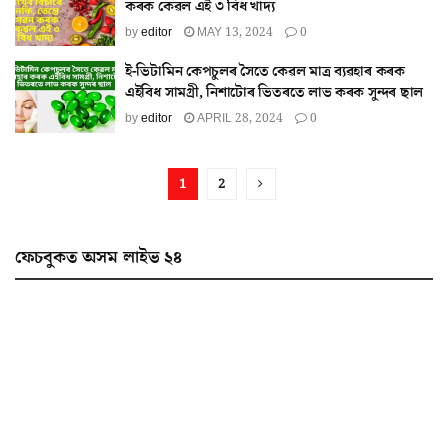
কৰক কেৱল এই ৩ বিধ খাদ্য
by
editor
MAY 13, 2024
0
ই-ভিটামিন কেপচুলৰ সৈতে কেৱল মাত্ৰ ব্যৱহাৰ কৰক
এইবিধ সামগ্ৰী, নিশাটোৰ ভিতৰতে লাভ কৰক সুন্দৰ ছাল
by
editor
APRIL 28, 2024
0
1
2
ফেচবুকত অসম লাইভ ২৪