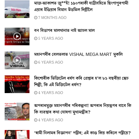
মাজ-আকাশত জু**ই! ১৯০গৰাকী যাত্ৰীসহিতে ছিংগাপুৰগামী
এয়াৰ ইণ্ডিয়াৰ বিমান উভতিল দিল্লীলৈ
7 MONTHS AGO
বন বিভাগৰ মালখানাত নাই আচল মাল
5 YEARS AGO
মহানগৰীৰ বেলতলাত VISHAL MEGA MART মুকলি
6 YEARS AGO
কিশোৰীক ডিজিটেল ধৰ্ষণ কৰি গ্ৰেপ্তাৰ হ’ল ৮১ বছৰীয়া স্কেচ
শিল্পী, কি এই ডিজিটেল ধৰ্ষণ?
4 YEARS AGO
অপৰাধমুক্ত মহানগৰীৰ পৰিকল্পনা! অপৰাধ নিয়ন্ত্ৰণৰ বাবে কি
কি ব্যৱস্থাৰ কথা ঘোষণা মুখ্যমন্ত্ৰীৰ?
4 YEARS AGO
‘স্বামী নিলামৰ বিজ্ঞাপন’ পত্নীৰ; এই কাণ্ড কিয় কৰিলে পত্নীয়ে?