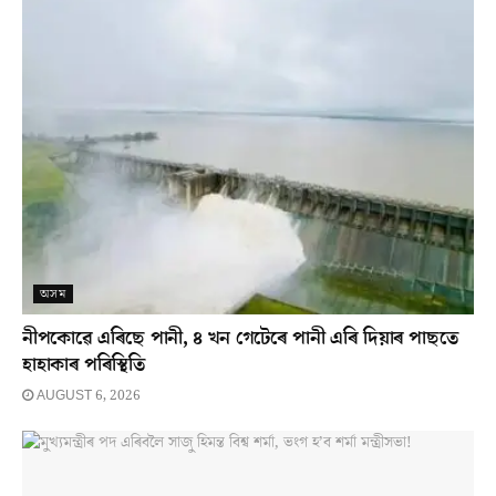
অসম
নীপকোৱে এৰিছে পানী, ৪ খন গেটেৰে পানী এৰি দিয়াৰ পাছতে
হাহাকাৰ পৰিস্থিতি
AUGUST 6, 2026