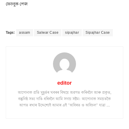
ফেচবুক পেজ
Tags:
assam
Salwar Case
sipajhar
Sipajhar Case
editor
আপোনাক প্ৰতি মুহূৰ্তৰ খবৰৰ বিষয়ে অৱগত কৰিবলৈ আৰু প্ৰকৃত,
বস্তুনিষ্ঠ সত্য দাঙি ধৰিবলৈ আমি সদায় সষ্টম। আপোনাক সময়তকৈ
আগত ৰখাৰ উদ্দেশ্যেই আমাৰ এই "অবিৰত ও অবিচল" যাত্ৰা ...