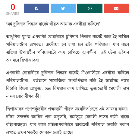
0
SHARES
‘মই চুৰিদাৰ পিন্ধাৰ বাবেই গাঁৱত আমাক এঘৰীয়া কৰিলে’
আধুনিক যুগত এগৰাকী বোৱাৰীয়ে চুৰিদাৰ পিন্ধাৰ বাবেই কাল হৈ নামিল
পৰিয়ালটোৰ ওপৰত। এঘৰীয়া হব লগা হল এটা পৰিয়াল। যাৰ বাবে
এতিয়া উপায়হীন পৰিয়ালটো কাষ চাপিছে আৰক্ষীৰ। এই ঘটনা এইখন
অসমৰে ছিপাঝাৰৰ।
এগৰাকী বোৱাৰীয়ে চুৰিদাৰ পিন্ধাৰ বাবেই গাঁওবাসীয়ে এঘৰীয়া কৰিলে
পৰিয়ালটোক। বৰ্তমানে সামাজিক সংকীৰ্ণতাৰ বলি হৈ স্বামীসহ ন্যায়
বিচাৰি জিলা আয়ুক্ত, চক্ৰ বিষয়াৰ কাষ চাপিছে ভুক্তভোগী মেঘালী দাস
নামৰ বোৱাৰীগৰাকী।
ছিপাঝাৰৰ গণেশকুঁৱৰীৰ পদ্মজানী গাঁৱত সংঘটিত হৈছে এই আজৱ ঘটনা।
ঘটনা সন্দৰ্ভত জানিব পৰা অনুসৰি, কৰ্মসূত্ৰে মেঘালী দাসৰ স্বামী থাকে
বহিঃৰাজ্যত। যাৰ বাবে মহিলাগৰাকীয়ে অকলেই পৰিয়াল চম্ভালি থকাৰ
লগতে এখন সৰুকৈ দোকান চলাই আছে।