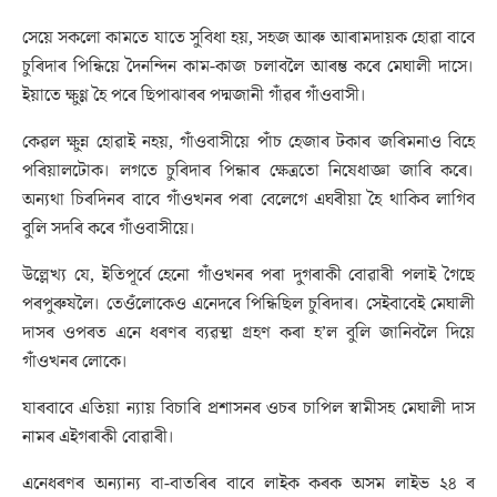
সেয়ে সকলো কামতে যাতে সুবিধা হয়, সহজ আৰু আৰামদায়ক হোৱা বাবে
চুৰিদাৰ পিন্ধিয়ে দৈনন্দিন কাম-কাজ চলাবলৈ আৰম্ভ কৰে মেঘালী দাসে।
ইয়াতে ক্ষুণ্ণ হৈ পৰে ছিপাঝাৰৰ পদ্মজানী গাঁৱৰ গাঁওবাসী।
কেৱল ক্ষুন্ন হোৱাই নহয়, গাঁওবাসীয়ে পাঁচ হেজাৰ টকাৰ জৰিমনাও বিহে
পৰিয়ালটোক। লগতে চুৰিদাৰ পিন্ধাৰ ক্ষেত্ৰতো নিষেধাজ্ঞা জাৰি কৰে।
অন্যথা চিৰদিনৰ বাবে গাঁওখনৰ পৰা বেলেগে এঘৰীয়া হৈ থাকিব লাগিব
বুলি সদৰি কৰে গাঁওবাসীয়ে।
উল্লেখ্য যে, ইতিপূৰ্বে হেনো গাঁওখনৰ পৰা দুগৰাকী বোৱাৰী পলাই গৈছে
পৰপুৰুষলৈ। তেওঁলোকেও এনেদৰে পিন্ধিছিল চুৰিদাৰ। সেইবাবেই মেঘালী
দাসৰ ওপৰত এনে ধৰণৰ ব্যৱস্থা গ্ৰহণ কৰা হ’ল বুলি জানিবলৈ দিয়ে
গাঁওখনৰ লোকে।
যাৰবাবে এতিয়া ন্যায় বিচাৰি প্ৰশাসনৰ ওচৰ চাপিল স্বামীসহ মেঘালী দাস
নামৰ এইগৰাকী বোৱাৰী।
এনেধৰণৰ অন্যান্য বা-বাতৰিৰ বাবে লাইক কৰক অসম লাইভ ২৪ ৰ