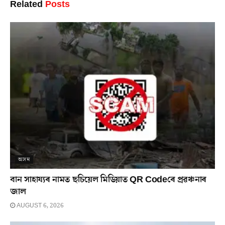
Related
Posts
অসম
বান সাহায্যৰ নামত ছচিয়েল মিডিয়াত QR Codeৰে প্ৰৱঞ্চনাৰ
জাল
AUGUST 6, 2026