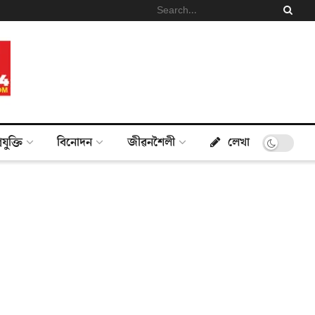
্ৰযুক্তি
বিনোদন
জীৱনশৈলী
লেখা