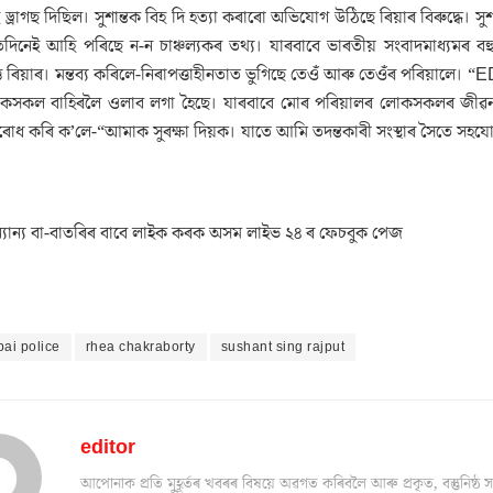
াই ড্ৰাগছ দিছিল। সুশান্তক বিহ দি হত্যা কৰাৰো অভিযোগ উঠিছে ৰিয়াৰ বিৰুদ্ধে। 
তিদিনেই আহি পৰিছে ন-ন চাঞ্চল্যকৰ তথ্য। যাৰবাবে ভাৰতীয় সংবাদমাধ্যমৰ বহ
 ৰিয়াৰ। মন্তব্য কৰিলে-নিৰাপত্তাহীনতাত ভুগিছে তেওঁ আৰু তেওঁৰ পৰিয়ালে। 
সকল বাহিৰলৈ ওলাব লগা হৈছে। যাৰবাবে মোৰ পৰিয়ালৰ লোকসকলৰ জীৱন সংকটত প
ৰোধ কৰি ক’লে-“আমাক সুৰক্ষা দিয়ক। যাতে আমি তদন্তকাৰী সংস্থাৰ সৈতে সহযো
যান্য বা-বাতৰিৰ বাবে লাইক কৰক অসম লাইভ ২৪ ৰ ফেচবুক পেজ
ai police
rhea chakraborty
sushant sing rajput
editor
আপোনাক প্ৰতি মুহূৰ্তৰ খবৰৰ বিষয়ে অৱগত কৰিবলৈ আৰু প্ৰকৃত, বস্তুনিষ