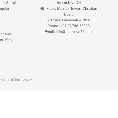
our Social
Asom Live 24
egular
4th Floor, Mainak Tower, Christian
Basti,
G. S. Road, Guwahati – 781005,
Phone: +91 72798 35555
Email: info@asomlive24.com
ent and
ts. Stay
. Ahead of Time, Always.