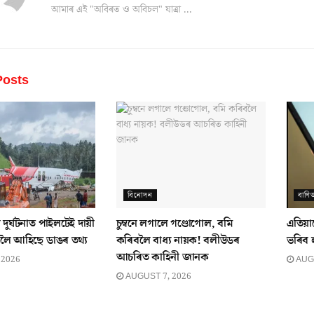
আমাৰ এই "অবিৰত ও অবিচল" যাত্ৰা ...
osts
বিনোদন
বাণিজ
 দুৰ্ঘটনাত পাইলটেই দায়ী
চুম্বনে লগালে গণ্ডোগোল, বমি
এতিয়া
লৈ আহিছে ডাঙৰ তথ্য
কৰিবলৈ বাধ্য নায়ক! বলীউডৰ
ভৰিব 
আচৰিত কাহিনী জানক
 2026
AUGU
AUGUST 7, 2026