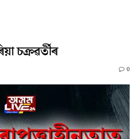
য়া চক্ৰৱৰ্তীৰ
0