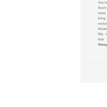
You’re
Asom 
news
bring
excl
Assam
We, a
that
Alwa