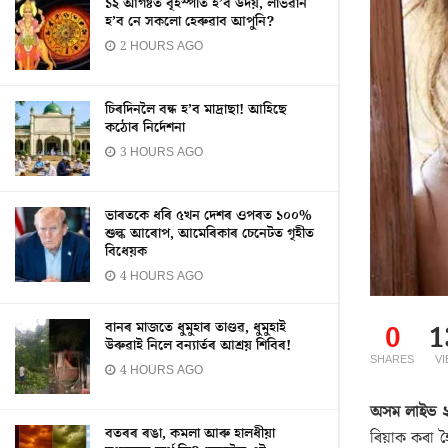
১২ আগষ্টত বৃহস্পতি হ’ব উদয়, লাভৱান
হ’ব নে সকলো হেৰুৱাব আপুনি?
2 HOURS AGO
চিৰদিনলৈ বন্ধ হ’ব মাদ্ৰাছা! আহিছে
কঠোৰ নিৰ্দেশনা
3 HOURS AGO
ভাৰতকে ধৰি ৫খন দেশৰ ওপৰত ১০০%
শুল্ক আৰোপ, আমেৰিকাৰ চেনেটত গৃহীত
বিধেয়ক
4 HOURS AGO
বানৰ মাজতে ধুমুহাৰ তাণ্ডৱ, ধুমুহাই
0
1
উৰুৱাই নিলে বন্যাৰ্তৰ আশ্ৰয় শিবিৰ!
SHARES
V
4 HOURS AGO
অসম লাইভ ২
বতৰৰ ৰঙা, কমলা আৰু হালধীয়া
ৰিয়াক কৰা হ