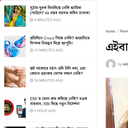
সুঠাম যুৱক বিচাৰিছে নেকি আমিষা
পেটেলে? ৫১ বছৰ বয়সত কৰিব সংসাৰ!
9 MINUTES AGO
Home
বিনোদ
প্ৰতিদিনে Crocs পিন্ধে নেকি? অজানিতে
এইবাৰ
বিপদক নিমন্ত্ৰণ দিছে আপুনি!
37 MINUTES AGO
by
edi
শুই থাকোতে হঠাৎ ভৰি টানি ধৰা, এয়া
কোনো ভয়ংকৰ ৰোগৰ লক্ষণ নেকি?
58 MINUTES AGO
EMI ত ফোন ক্ৰয় কৰিছে নেকি? হওক
সাৱধান, RBI দিছে নতুন নিৰ্দেশনা
1 HOUR AGO