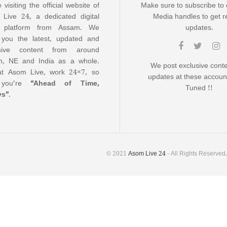
 visiting the official website of
Make sure to subscribe to 
Live 24, a dedicated digital
Media handles to get r
 platform from Assam. We
updates.
 you the latest, updated and
usive content from around
, NE and India as a whole.
We post exclusive cont
t Asom Live, work 24×7, so
updates at these accoun
 you’re
“Ahead of Time,
Tuned !!
ys”
.
© 2021
Asom Live 24
- All Rights Reserved