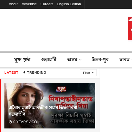
About
Advertise
Careers
English Edition
মুখ্য পৃষ্ঠা
গুৱাহাটী
অসম
উত্তৰ-পূব
ভাৰত
LATEST
TRENDING
Filter
এইবাৰ মুম্বাই আৰক্ষীক সহায় ভিক্ষা ৰিয়া
চক্ৰৱৰ্তীৰ
6 YEARS AGO