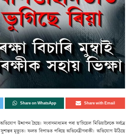
Share on WhatsApp
Share with Email
িক অভিযোগ উত্থাপন হৈছে। সংবাদমাধ্যমৰ পৰা ছ’চিয়েল মিডিয়ালৈকে সৰ্বত্ৰে
 সুশান্তৰ মৃত্যুত। ফলত বিপাঙত পৰিছে অভিনেত্ৰীগৰাকী। অভিযোগ উঠিছে