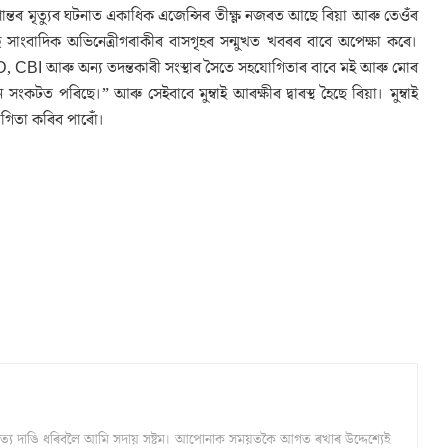
সুশান্তৰ মৃত্যুৰ ঘটনাত একাধিক এজেন্সিৰ তীক্ষ্ণ নজৰত আছে ৰিয়া আৰু তেওঁৰ
ু সাংবাদিক অভিনেত্ৰীগৰাকীৰ বাসগৃহৰ সন্মুখত খবৰৰ বাবে অপেক্ষা কৰে।
“ED, CBI আৰু অন্য তদন্তকাৰী সংস্থাৰ সৈতে সহযোগিতাৰ বাবে মই আৰু মোৰ
ৰিছে।” আৰু সেইবাবে মুম্বাই আৰক্ষীৰ দ্বাৰস্থ হৈছে ৰিয়া। মুম্বাই
গিতা কৰিব পাৰোঁ।
্ঠ সত্য দাঙি ধৰিবলৈ আমি সদায় সষ্টম। আপোনাক সময়তকৈ আগত ৰখাৰ উদ্দেশ্যেই