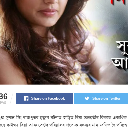
36
Share on Facebook
Share on Twitter
IEWS
৪ঃ
সুশান্ত সিং ৰাজপুতৰ মৃত্যুৰ ঘটনাত জড়িত ৰিয়া চক্ৰৱৰ্তীৰ বিৰুদ্ধে একাধ
ৈছে কটাক্ষ। ৰিয়া আৰু তেওঁৰ পৰিয়ালৰ প্ৰত্যেক সদস্যৰ নাম জড়িত হৈ পৰিছে