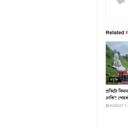
Related
P
প্ৰযুক্তি
প্ৰতিটো বিমান
নেকি? পোহৰ
AUGUST 7,