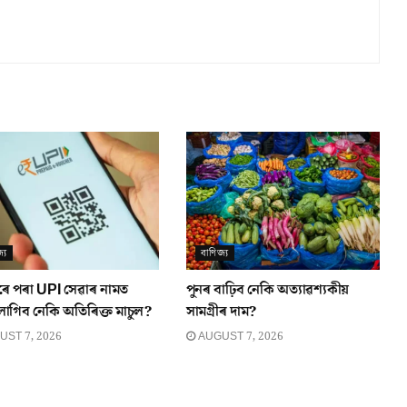
্য
বাণিজ্য
ৰে পৰা UPI সেৱাৰ নামত
পুনৰ বাঢ়িব নেকি অত্যাৱশ্যকীয়
লাগিব নেকি অতিৰিক্ত মাচুল?
সামগ্ৰীৰ দাম?
ST 7, 2026
AUGUST 7, 2026