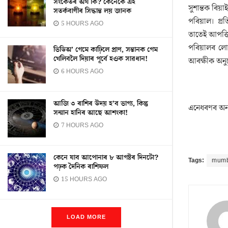
সংকেতৰ অৰ্থ কি? কেনেকৈ এই
সুশান্তক ৰিয়
সতৰ্কবাণীৰ সিদ্ধান্ত লয় জানক
পৰিয়াল। প্ৰ
5 HOURS AGO
তাতেই আপত্তি
পৰিয়ালৰ লোক
ভিডিঅ’ গেমে কাঢ়িলে প্ৰাণ, সন্তানক গেম
খেলিবলৈ দিয়াৰ পূৰ্বে হওক সাৱধান!
আৰক্ষীক অনু
6 HOURS AGO
আজি ৩ ৰাশিৰ উদয় হ’ব ভাগ্য, কিন্তু
এনেধৰণৰ অন্
সন্মান হানিৰ আছে আশংকা!
7 HOURS AGO
কেনে যাব আপোনাৰ ৮ আগষ্টৰ দিনটো?
Tags:
mumb
পঢ়ক দৈনিক ৰাশিফল
15 HOURS AGO
LOAD MORE