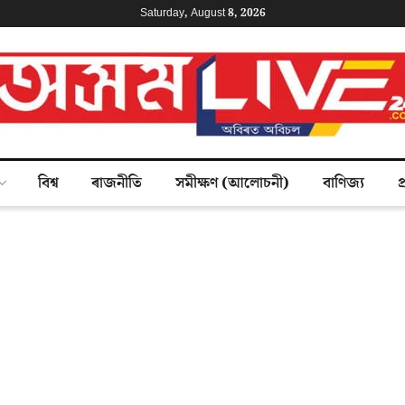
Saturday, August 8, 2026
বিশ্ব
ৰাজনীতি
সমীক্ষণ (আলোচনী)
বাণিজ্য
প