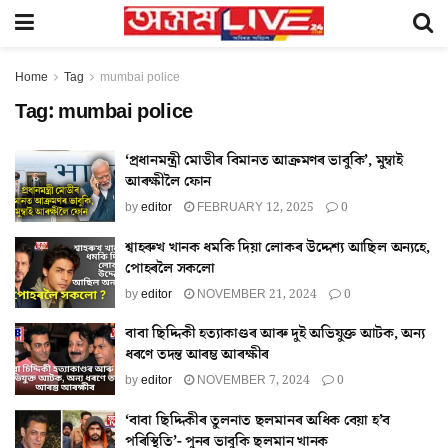
Home
Tag
mumbai police
Tag:
mumbai police
‘প্ৰধানমন্ত্ৰী মোডীৰ বিমানত আক্ৰমণৰ ভাবুকি’, মুম্বাই
আৰক্ষীলৈ ফোন
by
editor
FEBRUARY 12, 2025
0
শ্বাহৰুখ খানক ধমকি দিয়া লোকৰ উদ্দেশ্য আছিল অন্যহে,
পোহৰলৈ সকলো
by
editor
NOVEMBER 21, 2024
0
বাবা ছিদ্দিকী হত্যাকাণ্ডৰ আৰু দুই অভিযুক্ত আটক, অন্য
ধৰণে তদন্ত আৰম্ভ আৰক্ষীৰ
by
editor
NOVEMBER 7, 2024
0
‘বাবা ছিদ্দিকীৰ তুলনাত ছলমানৰ অধিক বেয়া হ’ব
পৰিস্থিতি’- পুনৰ ভাবুকি ছলমান খানক