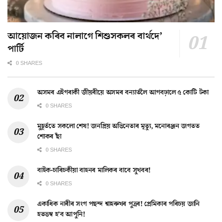
আয়োজন কৰিব নালাগে শিশুসকলৰ বাৰ্থদে’
পাৰ্টি
0 SHARES
অসমৰ এইগৰাকী জীয়ৰীয়ে অসমৰ বন্যাৰ্তলৈ আগবঢ়ালে ৫ কোটি টকা
0 SHARES
মুহূৰ্ততে সকলো শেষ! জনপ্ৰিয় অভিনেতাৰ মৃত্যু, মনোৰঞ্জন জগতত
শোকৰ ছাঁ
0 SHARES
বাইক-চাৰিচকীয়া বাহনৰ মালিকৰ বাবে সুখবৰ!
0 SHARES
একাধিক নাৰীৰ সংগ পছন্দ শ্বাহৰুখৰ পুত্ৰৰ! প্ৰেমিকাৰ পৰিচয় জানি
হতভম্ব হ’ব আপুনি!