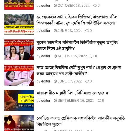
by
editor
OCTOBER 18, 2024
0
২৭ ছেকেণ্ডৰ এটা ভাইৰেল ভিডিঅ’, ৰাজপথত ঘটিল
শিহৰণকাৰী ঘটনা, দৃশ্য দেখি শিঞৰি উঠিল সকলো
by
editor
JUNE 18, 2024
0
মুকেশ আম্বানীৰ পৰিয়াললৈ তিনিটাকৈ মৃত্যুৰ ভাবুকি!
কোনে দিলে এই ভাবুকি?
by
editor
AUGUST 15, 2022
0
ক’ত আছে বিতৰ্কিত নেত্ৰী নূপুৰ শৰ্মা? গ্ৰেপ্তাৰ নে প্ৰাণৰ
ভয়ত আত্মগোপন নেত্ৰীগৰাকীৰ?
by
editor
JUNE 17, 2022
0
মায়ানগৰীত মায়াবী নিশা, বিনিময়ত ২০ হাজাৰ
by
editor
SEPTEMBER 16, 2021
0
কোভিড কালত প্ৰেমিকাক লগ ধৰিবলৈ আৰক্ষীৰ অনুমতি
বিচাৰিলে যুৱকে