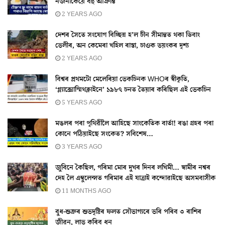
নজনাকৈয়ে বহু আক্ৰান্ত
2 YEARS AGO
দেশৰ সৈতে সংযোগ বিচ্ছিন্ন হ’ল চীন সীমান্তত থকা ডিবাং
ভেলীৰ, অন কেমেৰা খহিল ৰাস্তা, চাওক ভয়ংকৰ দৃশ্য
2 YEARS AGO
বিশ্বৰ প্ৰথমটো মেলেৰিয়া ভেকচিনক WHOৰ স্বীকৃতি,
‘গ্ল্যাক্সোস্মিথক্লাইনে’ ১৯৮৭ চনত তৈয়াৰ কৰিছিল এই ভেকচিন
5 YEARS AGO
মঙলৰ পৰা পৃথিৱীলৈ আহিছে সাংকেতিক বাৰ্তা! ৰঙা গ্ৰহৰ পৰা
কোনে পঠিয়াইছে সংকেত? সবিশেষ…
3 YEARS AGO
জুবিনে কৈছিল, গৰিমা মোৰ দুখৰ দিনৰ লখিমী… স্বামীৰ নশ্বৰ
দেহ লৈ এম্বুলেন্সত গৰিমাৰ এই যাত্ৰাই কন্দোৱাইছে অসমবাসীক
11 MONTHS AGO
বুধ-শুক্ৰৰ শুভদৃষ্টিৰ ফলত সৌভাগ্যৰে ভৰি পৰিব ৩ ৰাশিৰ
জীৱন, লাভ কৰিব ধন