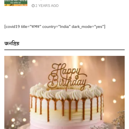
2 YEARS AGO
[covid19 title=”ভাৰত” country=”India” dark_mode=”yes”]
জনপ্ৰিয়