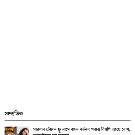
সাম্প্ৰতিক
সাৱধান টেফ্ল’ন ফ্লু নামে বাচন বৰ্তনৰ পৰাও বিয়পি আছে ৰোগ,