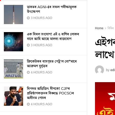
ভাৰতৰ AGNI-4ৰ সফল পৰীক্ষামূলক
উৎক্ষেপণ
3 HOURS AGO
Home
বিবিধ
এক বিৰল সংযোগ! এই ৫ ৰাশিৰ লোকৰ
এইগৰ
বাবে আহি আছে মালব্য ৰাজযোগ
3 HOURS AGO
লাখে
ক্ৰিকেটাৰৰ বাসগৃহত পেট্ৰ’ল বো*মাৰে
আক্ৰমণ দুৰ্বৃত্তৰ
by
edi
4 HOURS AGO
বিপদত অভিজিৎ দীপকে! CJPৰ
প্ৰতিষ্ঠাপকজনৰ বিৰুদ্ধে POCSOৰ
অধীনত গোচৰ
4 HOURS AGO