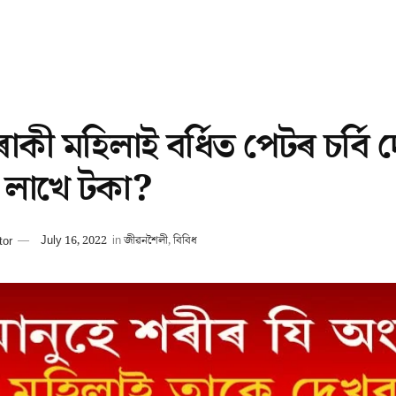
াকী মহিলাই বৰ্ধিত পেটৰ চৰ্বি
 লাখে টকা?
tor
July 16, 2022
in
জীৱনশৈলী
,
বিবিধ