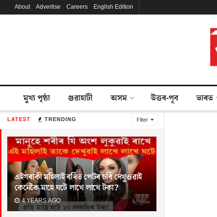
About
Advertise
Careers
English Edition
মুখ্য পৃষ্ঠা
গুৱাহাটী
অসম
উত্তৰ-পূব
ভাৰত
LATEST
TRENDING
Filter
এইগৰাকী মহিলাই বৰ্ধিত পেটৰ চৰ্বি দেখুওৱাই
কেনেকৈ মাহে ঘটে লাখে লাখে টকা?
4 YEARS AGO