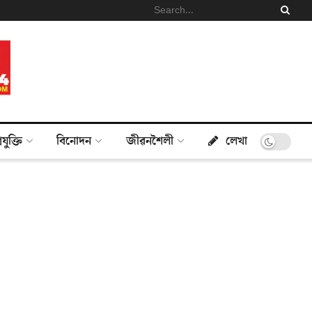
্ৰযুক্তি
বিনোদন
জীৱনশৈলী
লেখা