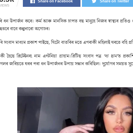
Share on Facebook
Share on Twitter
VIEWS
ৰি ধন উপাৰ্জন কৰে। কৰ্ম আৰু মানসিক চাপত বহু মানুহে নিজৰ স্বাস্থ্যৰ প্ৰতিও গ
হুতৰে বাবে কল্পনাৰো অগোচৰ।
ি সংবাদ মাধ্যম প্ৰকাশ পাইছে, যিটো বাতৰিৰ মতে এগৰাকী মহিলাই ঘৰতে বহি প
ী হৈছে ব্ৰিটেইনৰ৷ নাম এণ্টনিয়া গ্ৰাহাম।ব্ৰিটিছ সংবাদ পত্ৰ
‘দ্য ছান’
ত প্ৰকা
গুগলৰ জৰিয়তে ঘৰৰ পৰা ধন উপাৰ্জনৰ উপায় সন্ধান কৰিছিল। দুৰ্যোগৰ সময়ত