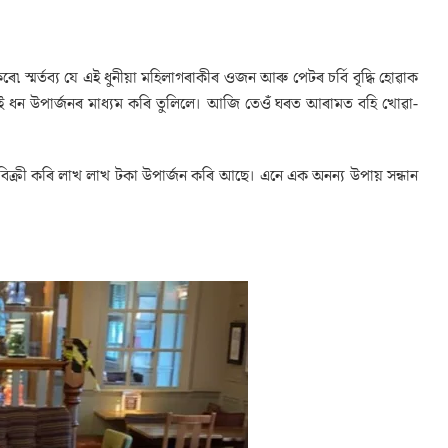
ৰে৷ স্মৰ্তব্য যে এই ধুনীয়া মহিলাগৰাকীৰ ওজন আৰু পেটৰ চৰ্বি বৃদ্ধি হোৱাক
ংশকেই ধন উপাৰ্জনৰ মাধ্যম কৰি তুলিলে। আজি তেওঁ ঘৰত আৰামত বহি খোৱা-
িক্ৰী কৰি লাখ লাখ টকা উপাৰ্জন কৰি আছে। এনে এক অনন্য উপায় সন্ধান