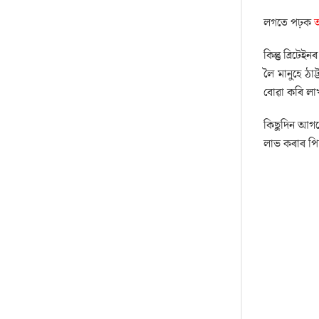
লগতে পঢ়ক
অ
কিন্তু ব্ৰিটে
লৈ মানুহে ঠ
বোৱা কৰি লা
কিছুদিন আগত
লাভ কৰাৰ পিছ