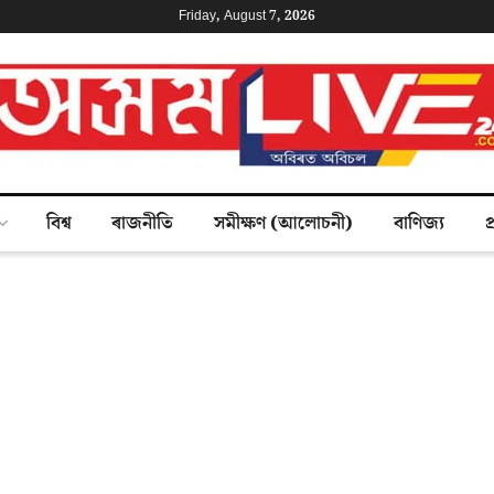
Friday, August 7, 2026
বিশ্ব
ৰাজনীতি
সমীক্ষণ (আলোচনী)
বাণিজ্য
প