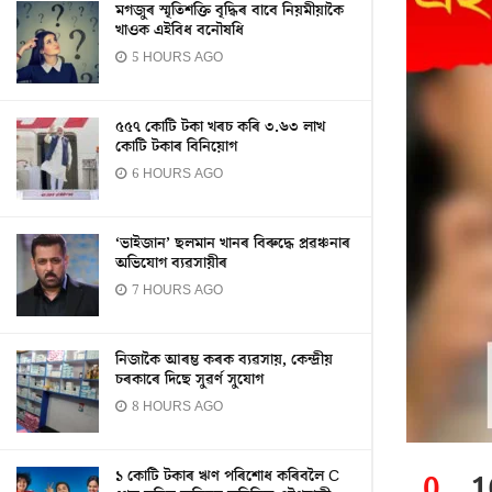
মগজুৰ স্মৃতিশক্তি বৃদ্ধিৰ বাবে নিয়মীয়াকৈ
খাওক এইবিধ বনৌষধি
5 HOURS AGO
৫৫৭ কোটি টকা খৰচ কৰি ৩.৬৩ লাখ
কোটি টকাৰ বিনিয়োগ
6 HOURS AGO
‘ভাইজান’ ছলমান খানৰ বিৰুদ্ধে প্ৰৱঞ্চনাৰ
অভিযোগ ব্যৱসায়ীৰ
7 HOURS AGO
নিজাকৈ আৰম্ভ কৰক ব্যৱসায়, কেন্দ্ৰীয়
চৰকাৰে দিছে সুৱৰ্ণ সুযোগ
8 HOURS AGO
১ কোটি টকাৰ ঋণ পৰিশোধ কৰিবলৈ C
0
1