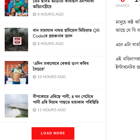
গ্ৰেড ছবিত অভিনয় কৰিছিল এইগৰাকী
SHARES
অভিনেত্ৰীয়ে
8 HOURS AGO
মানুহে কষ্ট ক
আছে যে যি ব
বান সাহায্যৰ নামত ছচিয়েল মিডিয়াত QR
Codeৰে প্ৰৱঞ্চনাৰ জাল
এনে এটা বাতৰ
8 HOURS AGO
এই মহিলাগৰাক
‘এদিন সকলোৰে ৰেকৰ্ড ভংগ কৰিব
ইণ্টাৰনেটত 
বৈভৱে’
10 HOURS AGO
নীপকোৱে এৰিছে পানী, ৪ খন গেটেৰে
পানী এৰি দিয়াৰ পাছতে হাহাকাৰ পৰিস্থিতি
11 HOURS AGO
LOAD MORE