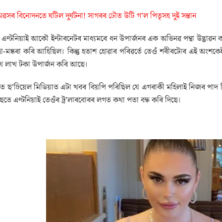
ৱসৰ বিনোদনতে ঘটিল দুৰ্ঘটনা! সাগৰৰ ঢৌত উটি গ’ল পিতৃসহ দুই সন্তান
ইনৰ এণ্টনিয়াই আকৌ ইন্টাৰনেটৰ মাধ্যমৰে ধন উপাৰ্জনৰ এক অভিনৱ পন্থা উদ্ভাৱন ক
াট্টা-মস্কৰা কৰি আহিছিল। কিন্তু হতাশ হোৱাৰ পৰিৱৰ্তে তেওঁ শৰীৰটোৰ এই অ
খ লাখ টকা উপাৰ্জন কৰি আছে।
ে ছ’চিয়েল মিডিয়াত এটা খবৰ বিয়পি পৰিছিল যে এগৰাকী মহিলাই নিজৰ পাদ ব
তে এণ্টনিয়াই তেওঁৰ ট্ৰ’লাৰবোৰৰ লগত কথা পতা বন্ধ কৰি দিছে।