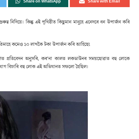
Share on WhatsApp
Share with Email
ুৰুত্ব নিদিয়ে। কিন্তু এই পৃথিৱীত কিছুমান মানুহে এনেদৰে ধন উপাৰ্জন কৰি
্ৰতিমাহে কমেও ১০ লাখকৈ টকা উপাৰ্জন কৰি আহিছে৷
শিত প্ৰতিবেদন অনুসৰি, কৰ’না কালত লকডাউনৰ সময়ছোৱাত বহু লোকে
 সুযোগ বিচাৰি বহু লোক এই অভিযানত সফলো হৈছিল।