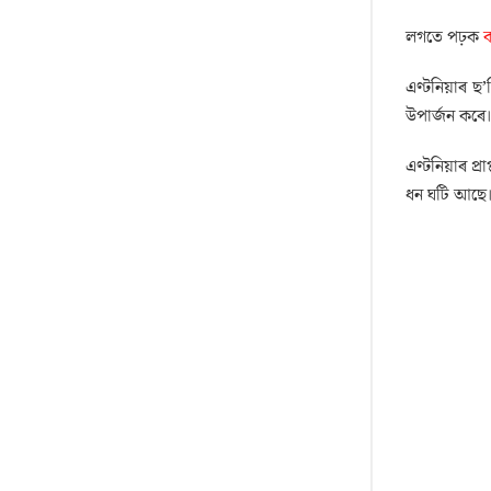
লগতে পঢ়ক
ক
এণ্টনিয়াৰ ছ
উপাৰ্জন কৰে।
এণ্টনিয়াৰ প
ধন ঘটি আছে।