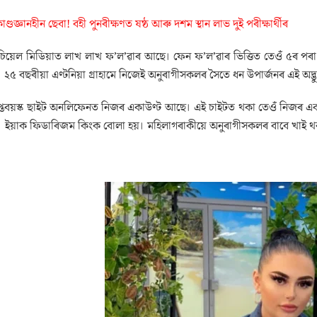
াণ্ডজ্ঞানহীন ছেবা! বহী পুনৰীক্ষণত ষষ্ঠ আৰু দশম স্থান লাভ দুই পৰীক্ষাৰ্থীৰ
’চিয়েল মিডিয়াত লাখ লাখ ফ’ল’ৱাৰ আছে। ফেন ফ’ল’ৱাৰ ভিত্তিত তেওঁ ৫ৰ পৰা
 ২৫ বছৰীয়া এণ্টনিয়া গ্ৰাহামে নিজেই অনুৰাগীসকলৰ সৈতে ধন উপাৰ্জনৰ এই অদ্ভু
্ৰাপ্তবয়স্ক ছাইট অনলিফেনত নিজৰ একাউণ্ট আছে। এই চাইটত থকা তেওঁ নিজৰ একা
 ইয়াক ফিডাৰিজম কিংক বোলা হয়। মহিলাগৰাকীয়ে অনুৰাগীসকলৰ বাবে খাই থক