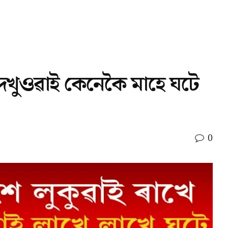
 দেখুওৱাই কেনেকৈ মাহে ঘটে
0