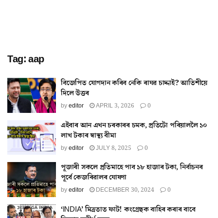
Tag:
aap
বিজেপিত যোগদান কৰিব নেকি ৰাঘৱ চাদ্দাই? আতিশীয়ে
দিলে উত্তৰ
by
editor
APRIL 3, 2026
0
এইবাৰ আন এখন চৰকাৰৰ চমক, প্ৰতিটো পৰিয়াললৈ ১০
লাখ টকাৰ স্বাস্থ্য বীমা
by
editor
JULY 8, 2025
0
পূজাৰী সকলে প্ৰতিমাহে পাব ১৮ হাজাৰ টকা, নিৰ্বাচনৰ
পূৰ্বে কেজৰিৱালৰ ঘোষণা
by
editor
DECEMBER 30, 2024
0
‘INDIA’ মিত্ৰতাত ফাট! কংগ্ৰেছক বাহিৰ কৰাৰ বাবে