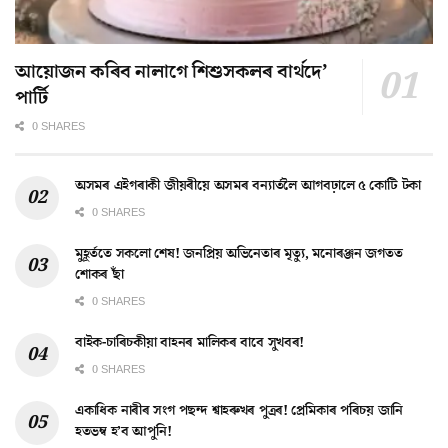
আয়োজন কৰিব নালাগে শিশুসকলৰ বাৰ্থদে’
পাৰ্টি
0 SHARES
অসমৰ এইগৰাকী জীয়ৰীয়ে অসমৰ বন্যাৰ্তলৈ আগবঢ়ালে ৫ কোটি টকা
0 SHARES
মুহূৰ্ততে সকলো শেষ! জনপ্ৰিয় অভিনেতাৰ মৃত্যু, মনোৰঞ্জন জগতত
শোকৰ ছাঁ
0 SHARES
বাইক-চাৰিচকীয়া বাহনৰ মালিকৰ বাবে সুখবৰ!
0 SHARES
একাধিক নাৰীৰ সংগ পছন্দ শ্বাহৰুখৰ পুত্ৰৰ! প্ৰেমিকাৰ পৰিচয় জানি
হতভম্ব হ’ব আপুনি!