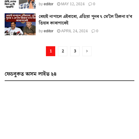
by
editor
MAY 12, 2024
0
ৰেহাই নাপালে এইবাৰো, এতিয়া পুনৰ ৭ মে’লৈ ঠিকনা হ’ব
তিহাৰ কাৰাগাৰেই
by
editor
APRIL 24, 2024
0
1
2
3
ফেচবুকত অসম লাইভ ২৪