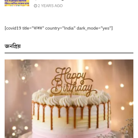
2 YEARS AGO
[covid19 title=”ভাৰত” country=”India” dark_mode=”yes”]
জনপ্ৰিয়