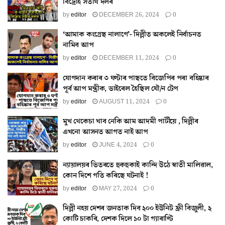
বিদ্ৰোহ সতীৰ্থ দলৰ
by
editor
DECEMBER 26, 2024
0
‘আমাক কংগ্ৰেছ নালাগে’- দিল্লীত অকলেই নিৰ্বাচনত
নামিব আপ
by
editor
DECEMBER 11, 2024
0
যোগদান কৰাৰ ৩ ঘণ্টাৰ পাছতে বিজেপিৰ পৰা বহিষ্কাৰ
পূৰ্ব আপ মন্ত্ৰীক, ভাইৰেল হৈছিল যৌ/ন টেপ
by
editor
AUGUST 11, 2024
0
মুখ থেকেচা খাব নেকি আম আদমী পাৰ্টীয়ে , দিল্লীৰ
এখনো আসনত আগত নাই আপ
by
editor
JUNE 4, 2024
0
ন্যায়ালয়ৰ ভিতৰতে হুকহুকাই কান্দি উঠে স্বাতী মালিৱাল,
কোন দিশে গতি কৰিছে ঘটনাই !
by
editor
MAY 27, 2024
0
দিল্লী নহয় দেশৰ জনতাক দিব ২০০ ইউনিট ফ্ৰী বিজুলী, ২
কোটি চাকৰি, দেশক দিলে ১০ টা গ্যাৰাণ্টি