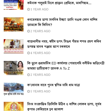
কইনাক পলুৱাই নিলে প্ৰাক্তন প্ৰেমিকে, তাৰপিছত…
1 YEAR AGO
ধনতেৰছত ভাগ্য সলনিৰ ইচ্ছা! জানি থওক কোন ৰাশিৰ
জাতকে কি কিনিব?
2 YEARS AGO
ৰাজধানীত নহয়, শ্বহীদ ভগৎ সিঙৰ গাঁৱত শপত গ্ৰহণ কৰিব
ভগৱন্ত মানৰ পঞ্জাৱ আপ চৰকাৰে
4 YEARS AGO
কি ভুলে গুৱাহাটীৰ ED কাৰ্যালয় পোৱালেহি বলীউড অভিনেত্ৰী
তামান্না ভাটিয়াক? জানক A To Z
2 YEARS AGO
ক’ৰোনাৰ বাবে পুনৰ স্থগিত চাৰি ধাম যাত্ৰা
5 YEARS AGO
সিংহ সংক্ৰান্তিত জিলিকি উঠিব ৫ ৰাশিৰ লোকৰ ভাগ্য, সূৰ্যৰ
কৃপাত কেৰিয়াৰে চুব আকাশ