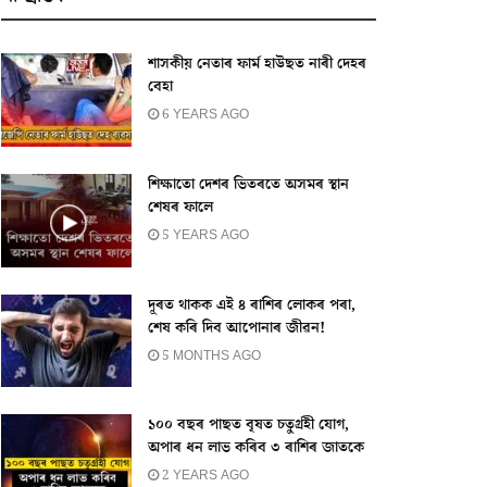
শাসকীয় নেতাৰ ফার্ম হাউছত নাৰী দেহৰ
বেহা
6 YEARS AGO
শিক্ষাতো দেশৰ ভিতৰতে অসমৰ স্থান
শেষৰ ফালে
5 YEARS AGO
দূৰত থাকক এই ৪ ৰাশিৰ লোকৰ পৰা,
শেষ কৰি দিব আপোনাৰ জীৱন!
5 MONTHS AGO
১০০ বছৰ পাছত বৃষত চতুৰ্গ্ৰহী যোগ,
অপাৰ ধন লাভ কৰিব ৩ ৰাশিৰ জাতকে
2 YEARS AGO