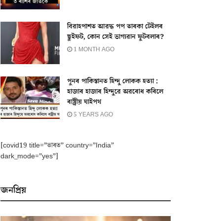
বিৱাহপাশত আৱদ্ধ পপ তাৰকা টেইলৰ
ছুইফট, কোন সেই ভাগ্যৱান ফুটবলাৰ?
1 MONTH AGO
পুনৰ পাকিস্তানত হিন্দু লোকক হত্যা :
হাজাৰ হাজাৰ হিন্দুৱে অৱৰোধ কৰিলে
ৰাষ্ট্ৰীয় ঘাইপথ
5 YEARS AGO
[covid19 title=”ভাৰত” country=”India”
dark_mode=”yes”]
জনপ্ৰিয়