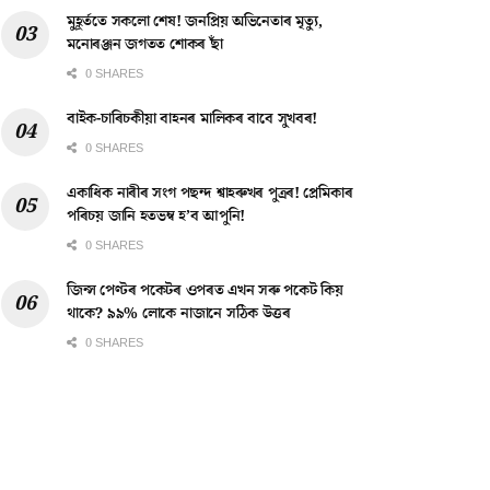
মুহূৰ্ততে সকলো শেষ! জনপ্ৰিয় অভিনেতাৰ মৃত্যু,
মনোৰঞ্জন জগতত শোকৰ ছাঁ
0 SHARES
বাইক-চাৰিচকীয়া বাহনৰ মালিকৰ বাবে সুখবৰ!
0 SHARES
একাধিক নাৰীৰ সংগ পছন্দ শ্বাহৰুখৰ পুত্ৰৰ! প্ৰেমিকাৰ
পৰিচয় জানি হতভম্ব হ’ব আপুনি!
0 SHARES
জিন্স পেণ্টৰ পকেটৰ ওপৰত এখন সৰু পকেট কিয়
থাকে? ৯৯% লোকে নাজানে সঠিক উত্তৰ
0 SHARES