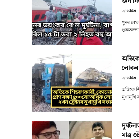
জন নি
by
editor
পুনৰ ৰে'
গুৰুতৰভা
অতিকে
লোকৰ, 
by
editor
অতিকে শি
মুখামুখি 
দুৰ্ঘট
মাত্ৰ 