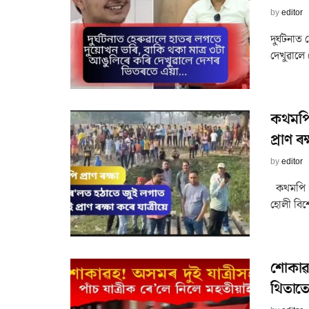
by
editor
দুৰ্ঘটনা
দেখুৱালে
কথমপি 
প্ৰাণ ৰ
by
editor
কথমপি প্ৰ
হোলী বিশ
শোকাৱহ
থিতাতে 