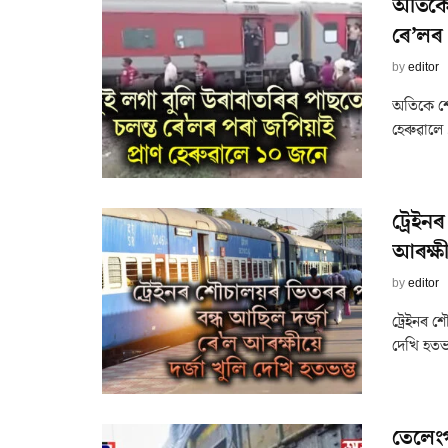
অতিকে 
ৰে’লৰ 
by
editor
অতিকে শো
হেৰুৱালে
ট্ৰেইন
আৰক্ষীৰ
by
editor
ট্ৰেইনৰ শ
দেখি হতভম
তেলেংগ