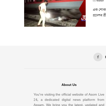
by
editor
এক শোকাৱহ
প্ৰদেশৰ শ
About Us
You’re visiting the official website of Asom Live
24, a dedicated digital news platform from
Assam. We bring you the latest, updated and