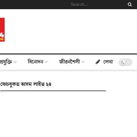
প্ৰযুক্তি
বিনোদন
জীৱনশৈলী
লেখা
ফেচবুকত অসম লাইভ ২৪