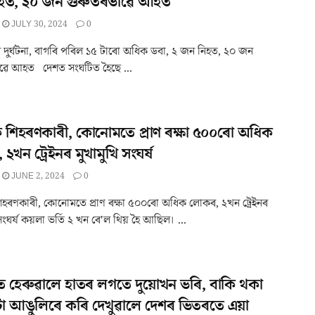
হত, ২০ জন গুৰুতৰভাৱে আহত
JULY 30, 2024
0
ল দুৰ্ঘটনা, বাগৰি পৰিল ১৫ টাৰো অধিক ডবা, ২ জন নিহত, ২০ জন
ৱে আহত দেশত সংঘটিত হৈছে ...
 শিহৰণকাৰী, কোনোমতে প্ৰাণ ৰক্ষা ৫০০ৰো অধিক
২খন ট্ৰেইনৰ মুখামুখি সংঘৰ্ষ
JUNE 2, 2024
0
হৰণকাৰী, কোনোমতে প্ৰাণ ৰক্ষা ৫০০ৰো অধিক লোকৰ, ২খন ট্ৰেইনৰ
সংঘৰ্ষ কয়লা ভৰ্তি ২ খন ৰে'ল থিয় হৈ আছিল। ...
নাত হেৰুৱালে হাতৰ লগতে দুয়োখন ভৰি, বাকি থকা
৩টা আঙুলিৰে কৰি দেখুৱালে দেশৰ ভিতৰতে এয়া