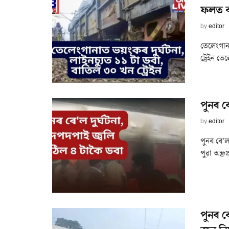
ফলত বা
by
editor
তেলেংগান
ট্ৰেইন তে
পুনৰ ৰ
by
editor
পুনৰ ৰে'ল
পুৱা অন্ধ
পুনৰ ৰ