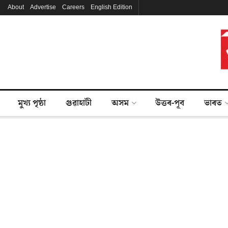
About
Advertise
Careers
English Edition
মুখ্য পৃষ্ঠা
গুৱাহাটী
অসম
উত্তৰ-পূব
ভাৰত