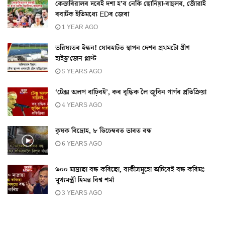
কেজৰিৱালৰ দৰেই দশা হ’ব নেকি ছোনিয়া-ৰাহুলৰ, জোঁৱাই
ৰবাৰ্টক ইতিমধ্যে EDৰ জেৰা
1 YEAR AGO
ভৱিষ্যতৰ ইন্ধন! যোৰহাটত স্থাপন দেশৰ প্ৰথমটো গ্ৰীণ
হাইড্ৰ’জেন প্লাণ্ট
5 YEARS AGO
‘টেক্স অলপ বাঢ়িবই’, কৰ বৃদ্ধিক লৈ জুবিন গাৰ্গৰ প্ৰতিক্ৰিয়া
4 YEARS AGO
কৃষক বিদ্ৰোহ, ৮ ডিচেম্বৰত ভাৰত বন্ধ
6 YEARS AGO
৬০০ মাদ্ৰাছা বন্ধ কৰিছো, বাকীসমূহো অচিৰেই বন্ধ কৰিমঃ
মুখ্যমন্ত্ৰী হিমন্ত বিশ্ব শৰ্মা
3 YEARS AGO