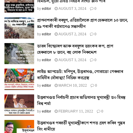
হিমাচল, দুয়ো ঠাইত নিহতৰ সংখ্যা ৪০০ পাৰ
by
editor
AUGUST 3, 2024
0
প্ৰাণনাশকাৰী বৰষুণ, এতিয়ালৈকে প্ৰাণ হেৰুৱালে ১৩ জনে,
৪৯ গৰাকী বৰ্তমানেও সন্ধানহীন
by
editor
AUGUST 2, 2024
0
ডাৱৰ বিস্ফোৰণ আৰু বৰষুণৰ ভয়ংকৰ ৰূপ, প্ৰাণ
হেৰুৱালে ৮ জনে, বহু লোক নিৰুদ্দেশ
by
editor
AUGUST 1, 2024
0
লাইভ আপডেট: মণিপুৰ, উত্তৰাখণ্ড, গোৱাতো গেৰুৱাৰ
বাহিনীৰ দৌৰাত্ম্য! নিচিহ্ন কংগ্ৰেছ
by
editor
MARCH 10, 2022
0
উত্তৰাখণ্ডত নিৰ্বাচনী প্ৰচাৰ অভিযানত মুখ্যমন্ত্ৰী ড০ হিমন্ত
বিশ্ব শৰ্মা
by
editor
FEBRUARY 11, 2022
0
উত্তৰাখণ্ডৰ পৰৱৰ্তী মুখ্যমন্ত্ৰীৰূপে শপত গ্ৰহণ কৰিব পুষ্কৰ
সিং ধামীয়ে