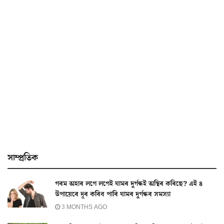
সাম্প্ৰতিক
গৰম অহাৰ লগে লগেই ঘামৰ দুৰ্গন্ধই অস্থিৰ কৰিছে? এই ৪
উপায়েৰে দূৰ কৰিব পাৰি ঘামৰ দুৰ্গন্ধৰ সমস্যা
3 MONTHS AGO