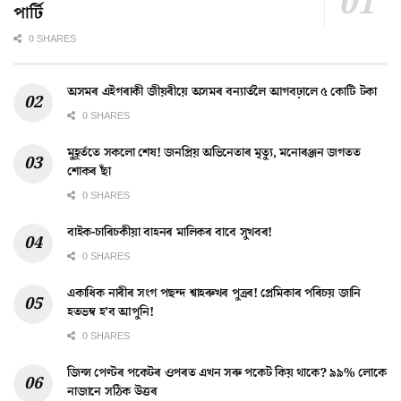
পাৰ্টি
0 SHARES
অসমৰ এইগৰাকী জীয়ৰীয়ে অসমৰ বন্যাৰ্তলৈ আগবঢ়ালে ৫ কোটি টকা
0 SHARES
মুহূৰ্ততে সকলো শেষ! জনপ্ৰিয় অভিনেতাৰ মৃত্যু, মনোৰঞ্জন জগতত
শোকৰ ছাঁ
0 SHARES
বাইক-চাৰিচকীয়া বাহনৰ মালিকৰ বাবে সুখবৰ!
0 SHARES
একাধিক নাৰীৰ সংগ পছন্দ শ্বাহৰুখৰ পুত্ৰৰ! প্ৰেমিকাৰ পৰিচয় জানি
হতভম্ব হ’ব আপুনি!
0 SHARES
জিন্স পেণ্টৰ পকেটৰ ওপৰত এখন সৰু পকেট কিয় থাকে? ৯৯% লোকে
নাজানে সঠিক উত্তৰ