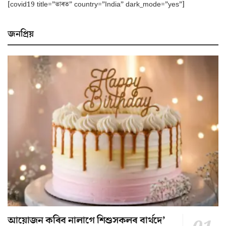
[covid19 title=”ভাৰত” country=”India” dark_mode=”yes”]
জনপ্ৰিয়
আয়োজন কৰিব নালাগে শিশুসকলৰ বাৰ্থদে’