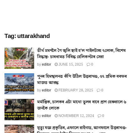
Tag:
uttarakhand
তীৰ্থ ভ্ৰমণলৈ গৈ জ্বলি ছাই হ’ল পাইলটসহ ৭লোক, বিশেষ
সিদ্ধান্ত- চাৰধামত নিষিদ্ধ হেলিকপ্টাৰ সেৱা
by
editor
JUNE 15, 2025
0
পুনৰ হিমস্খলনত কঁপি উঠিল উত্তৰাখণ্ড, ৫৭ শ্ৰমিক বৰফৰ
মাজত আৱদ্ধ
by
editor
FEBRUARY 28, 2025
0
মৰ্মান্তিক, চালকৰ এটা মাথো ভুলৰ বাবে প্ৰাণ হেৰুৱালে ৬
জনকৈ লোকে
by
editor
NOVEMBER 12, 2024
0
মৃত্যু যজ্ঞ প্ৰকৃতিৰ, এফালে ৱাইনাড, আনফালে উত্তৰাখণ্ড-