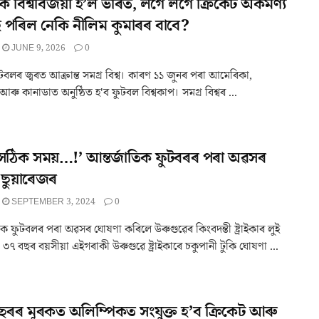
ৈ বিশ্ববিজয়ী হ’ল ভাৰত, লগে লগে ক্ৰিকেট অকৰ্মণ্য
 পৰিল নেকি নীলিম কুমাৰৰ বাবে?
JUNE 9, 2026
0
টবলৰ জ্বৰত আক্ৰান্ত সমগ্ৰ বিশ্ব। কাৰণ ১১ জুনৰ পৰা আমেৰিকা,
আৰু কানাডাত অনুষ্ঠিত হ'ব ফুটবল বিশ্বকাপ। সমগ্ৰ বিশ্বৰ ...
 সঠিক সময়…!’ আন্তৰ্জাতিক ফুটবৰৰ পৰা অৱসৰ
 ছুয়াৰেজৰ
SEPTEMBER 3, 2024
0
িক ফুটবলৰ পৰা অৱসৰ ঘোষণা কৰিলে উৰুগুৱেৰ কিংবদন্তী ষ্ট্ৰাইকাৰ লুই
 ৩৭ বছৰ বয়সীয়া এইগৰাকী উৰুগুৱে ষ্ট্ৰাইকাৰে চকুপানী টুকি ঘোষণা ...
ৰৰ মূৰকত অলিম্পিকত সংযুক্ত হ’ব ক্ৰিকেট আৰু