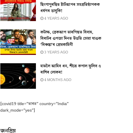
ছিংগাপুৰস্থিত ষ্টাৰ্টআপৰ সহপ্ৰতিষ্ঠাপকক
ধৰ্ষণৰ ভাবুকি!
4 YEARS AGO
কটাক্ষ, ব্ৰেকআপ তাৰপিছত বিবাহ,
বিৰাটৰ ওপজা দিনত উভতি চোৱা যাওক
‘বিৰুষ্কা’ৰ প্ৰেমকাহিনী
3 YEARS AGO
হাতলৈ আহিব ধন, শীঘ্ৰে কপাল ফুলিব ৫
ৰাশিৰ লোকৰ!
4 MONTHS AGO
[covid19 title=”ভাৰত” country=”India”
dark_mode=”yes”]
জনপ্ৰিয়