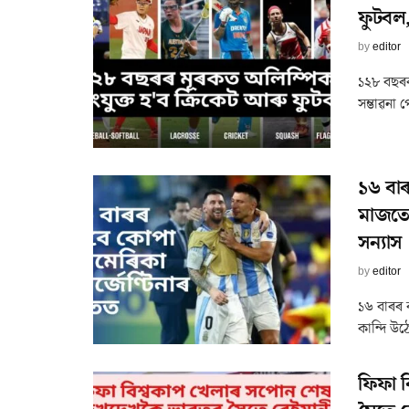
ফুটবল,
by
editor
১২৮ বছৰৰ
সম্ভাৱনা
১৬ বাৰ
মাজতে 
সন্যাস
by
editor
১৬ বাৰৰ 
কান্দি উঠ
ফিফা 