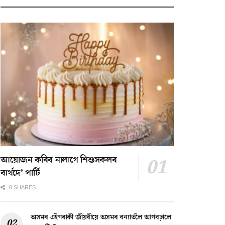
আয়োজন কৰিব নালাগে শিশুসকলৰ
বাৰ্থদে’ পাৰ্টি
0 SHARES
অসমৰ এইগৰাকী জীয়ৰীয়ে অসমৰ বন্যাৰ্তলৈ আগবঢ়ালে