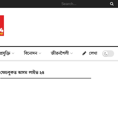
প্ৰযুক্তি
বিনোদন
জীৱনশৈলী
লেখা
ফেচবুকত অসম লাইভ ২৪