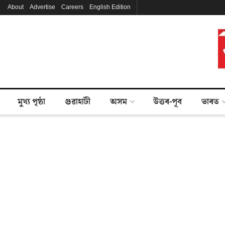
About
Advertise
Careers
English Edition
মুখ্য পৃষ্ঠা
গুৱাহাটী
অসম
উত্তৰ-পূব
ভাৰত