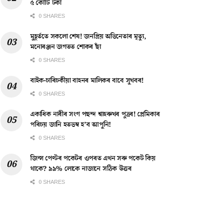
৫ কোটি টকা
0 SHARES
মুহূৰ্ততে সকলো শেষ! জনপ্ৰিয় অভিনেতাৰ মৃত্যু,
মনোৰঞ্জন জগতত শোকৰ ছাঁ
0 SHARES
বাইক-চাৰিচকীয়া বাহনৰ মালিকৰ বাবে সুখবৰ!
0 SHARES
একাধিক নাৰীৰ সংগ পছন্দ শ্বাহৰুখৰ পুত্ৰৰ! প্ৰেমিকাৰ
পৰিচয় জানি হতভম্ব হ’ব আপুনি!
0 SHARES
জিন্স পেণ্টৰ পকেটৰ ওপৰত এখন সৰু পকেট কিয়
থাকে? ৯৯% লোকে নাজানে সঠিক উত্তৰ
0 SHARES