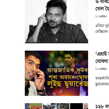
৬ বাৰক
খেল হৈ
by
editor
এতিয়া ফু
মেক্সিকো 
‘এয়াই
ঘোষণা
by
editor
আন্তৰ্জাত
ছুৱাৰেজে৷
১২৮ বছ