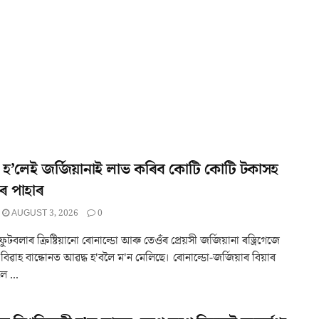
দ হ’লেই জৰ্জিয়ানাই লাভ কৰিব কোটি কোটি টকাসহ
িৰ পাহাৰ
AUGUST 3, 2026
0
 ফুটবলাৰ ক্রিষ্টিয়ানো ৰোনাল্ডো আৰু তেওঁৰ প্ৰেয়সী জৰ্জিয়ানা ৰড্ৰিগেজে
িৱাহ বান্ধোনত আৱদ্ধ হ'বলৈ ম'ন মেলিছে। ৰোনাল্ডো-জৰ্জিয়াৰ বিয়াৰ
ৈ ...