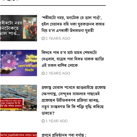
‘শৰীৰটো নহয়, মনটোক হে ভাল পাওঁ’,
হুইল চেয়াৰত বহি থকা যুৱকজনৰ কাষত
থিয় হ’ল এগৰাকী উদাৰমনা যুৱতী
2 YEARS AGO
কিদৰে পাৰ হ’ব মাৰ্চ মাহৰ শেষৰটো
দেওবাৰ, যাত্ৰাৰ পৰা বিৰত থাকক আজি
এই সকল ৰাশিৰ লোকে
2 YEARS AGO
ব্ৰহ্মাস্ত্ৰ হোৱাৰ পথেৰে আগুৱাইছে ব্ৰহ্মোছ
ক্ষেপণাস্ত্ৰ, সেন্দূৰৰ সাফল্যৰ পাছতেই
ব্ৰহ্মোছৰ উন্নীতকৰণৰ প্ৰক্ৰিয়া আৰম্ভ,
নতুন সংস্কৰণত কি কি শক্তি বৃদ্ধি কৰিছে
ভাৰতে?
1 YEAR AGO
প্ৰথমে প্ৰতিষ্ঠানৰ পৰা বৰ্খাস্ত :