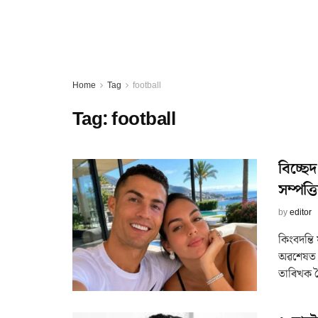
Home
Tag
football
Tag:
football
বিচ্ছে
সম্পত্ত
by
editor
কিংবদন্তি
অৱশেষত ব
তাৰিখক ল