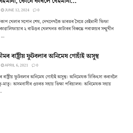
বেইমানী, কোনে কৰিলে বেইমানী…
JUNE 12, 2024
0
্বকাপ খেলাৰ সপোন শেষ, দেখদেখকৈ ভাৰতৰ সৈতে বেইমানী ফিফা
কোৱালিফায়াৰ ২ ৰাউণ্ডৰ খেলখনত কাটাৰৰ বিৰুদ্ধে পৰাজয়ৰ সন্মুখীন
...
মৰ ৰাষ্ট্ৰীয় ফুটবলাৰ অনিমেষ গোহাঁই অসুস্থ
APRIL 6, 2021
0
 ৰাষ্ট্ৰীয় ফুটবলাৰ অনিমেষ গোহাঁই অসুস্থ। অনিমেষক চিকিৎসা কৰাবলৈ
তৃ-মাতৃ। অসমবাসীৰ ওচৰত সহায় ভিক্ষা পৰিয়ালৰ। অনিমেষক সহায়
.