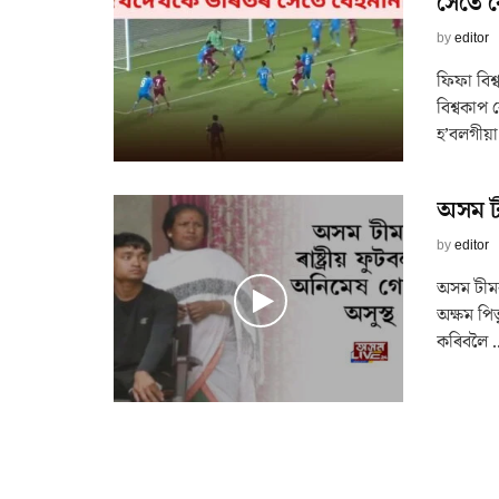
সৈতে 
by
editor
ফিফা বিশ
বিশ্বকাপ 
হ’বলগীয়া 
অসম টী
by
editor
অসম টীমৰ
অক্ষম পি
কৰিবলৈ ..