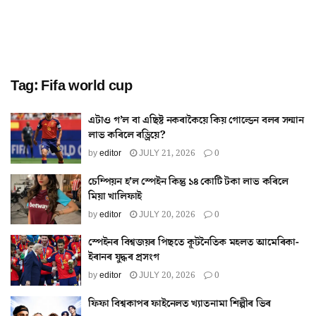
Tag:
Fifa world cup
এটাও গ’ল বা এছিষ্ট নকৰাকৈয়ে কিয় গোল্ডেন বলৰ সন্মান
লাভ কৰিলে ৰড্ৰিয়ে?
by
editor
JULY 21, 2026
0
চেম্পিয়ন হ’ল স্পেইন কিন্তু ১৪ কোটি টকা লাভ কৰিলে
মিয়া খালিফাই
by
editor
JULY 20, 2026
0
স্পেইনৰ বিশ্বজয়ৰ পিছতে কূটনৈতিক মহলত আমেৰিকা-
ইৰানৰ যুদ্ধৰ প্ৰসংগ
by
editor
JULY 20, 2026
0
ফিফা বিশ্বকাপৰ ফাইনেলত খ্যাতনামা শিল্পীৰ ভিৰ