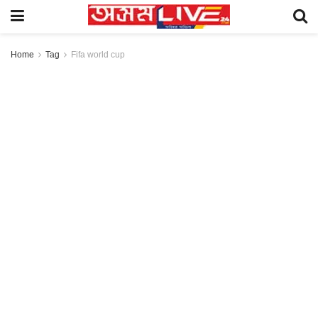
Home
Tag
Fifa world cup