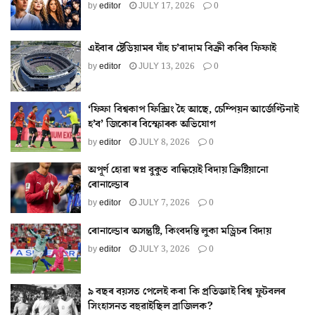
by
editor
JULY 17, 2026
0
এইবাৰ ষ্টেডিয়ামৰ ঘাঁহ চ’ৰাদাম বিক্ৰী কৰিব ফিফাই
by
editor
JULY 13, 2026
0
‘ফিফা বিশ্বকাপ ফিক্সিং হৈ আছে, চেম্পিয়ন আৰ্জেণ্টিনাই
হ’ব’ জিকোৰ বিস্ফোৰক অভিযোগ
by
editor
JULY 8, 2026
0
অপূৰ্ণ হোৱা স্বপ্ন বুকুত বান্ধিয়েই বিদায় ক্ৰিষ্টিয়ানো
ৰোনাল্ডোৰ
by
editor
JULY 7, 2026
0
ৰোনাল্ডোৰ অসন্তুষ্টি, কিংবদন্তি লুকা মড্ৰিচৰ বিদায়
by
editor
JULY 3, 2026
0
৯ বছৰ বয়সত পেলেই কৰা কি প্ৰতিজ্ঞাই বিশ্ব ফুটবলৰ
সিংহাসনত বহুৱাইছিল ব্ৰাজিলক?