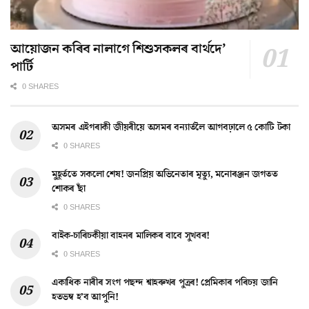
আয়োজন কৰিব নালাগে শিশুসকলৰ বাৰ্থদে’
পাৰ্টি
0 SHARES
অসমৰ এইগৰাকী জীয়ৰীয়ে অসমৰ বন্যাৰ্তলৈ আগবঢ়ালে ৫ কোটি টকা
0 SHARES
মুহূৰ্ততে সকলো শেষ! জনপ্ৰিয় অভিনেতাৰ মৃত্যু, মনোৰঞ্জন জগতত
শোকৰ ছাঁ
0 SHARES
বাইক-চাৰিচকীয়া বাহনৰ মালিকৰ বাবে সুখবৰ!
0 SHARES
একাধিক নাৰীৰ সংগ পছন্দ শ্বাহৰুখৰ পুত্ৰৰ! প্ৰেমিকাৰ পৰিচয় জানি
হতভম্ব হ’ব আপুনি!