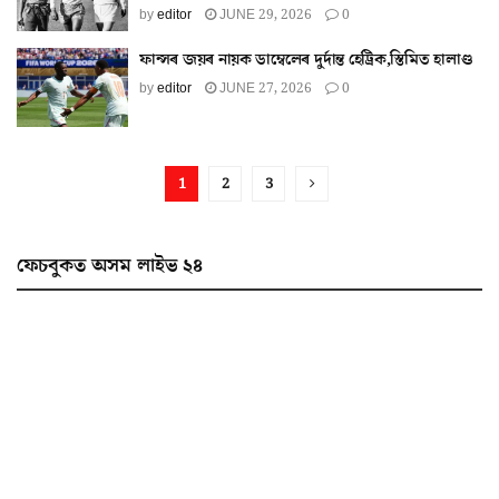
by
editor
JUNE 29, 2026
0
ফান্সৰ জয়ৰ নায়ক ডাম্বেলেৰ দুৰ্দান্ত হেট্ৰিক,স্তিমিত হালাণ্ড
by
editor
JUNE 27, 2026
0
1
2
3
ফেচবুকত অসম লাইভ ২৪