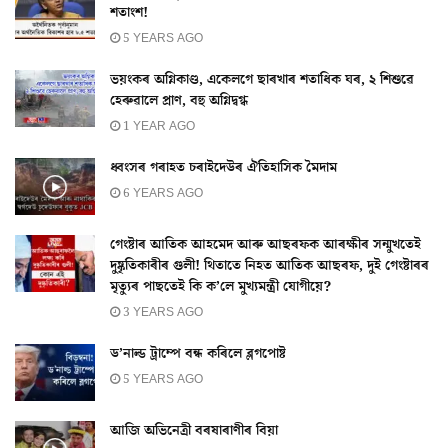
শতাংশ!
5 YEARS AGO
ভয়ংকৰ অগ্নিকাণ্ড, একেলগে ছাৰখাৰ শতাধিক ঘৰ, ২ শিশুৱে
হেৰুৱালে প্ৰাণ, বহু অগ্নিদ্বগ্ধ
1 YEAR AGO
ধ্বংসৰ গৰাহত চৰাইদেউৰ ঐতিহাসিক মৈদাম
6 YEARS AGO
গেংষ্টাৰ আতিক আহমেদ আৰু আছৰফক আৰক্ষীৰ সন্মুখতেই
দুষ্কৃতিকাৰীৰ গুলী! থিতাতে নিহত আতিক আছৰফ, দুই গেংষ্টাৰৰ
মৃত্যুৰ পাছতেই কি ক’লে মুখ্যমন্ত্ৰী যোগীয়ে?
3 YEARS AGO
ড’নাল্ড ট্ৰাম্পে বন্ধ কৰিলে ব্লগপোষ্ট
5 YEARS AGO
আজি অভিনেত্ৰী বৰষাৰাণীৰ বিয়া