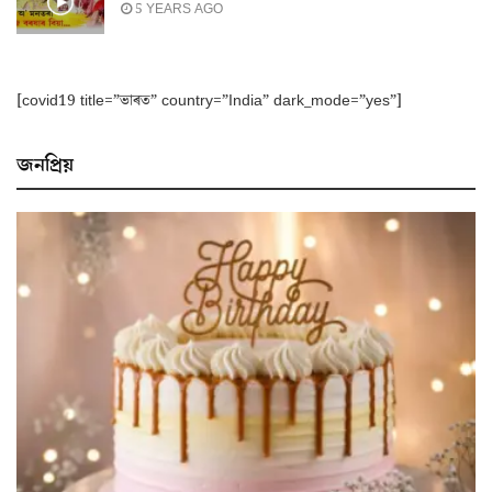
5 YEARS AGO
[covid19 title=”ভাৰত” country=”India” dark_mode=”yes”]
জনপ্ৰিয়